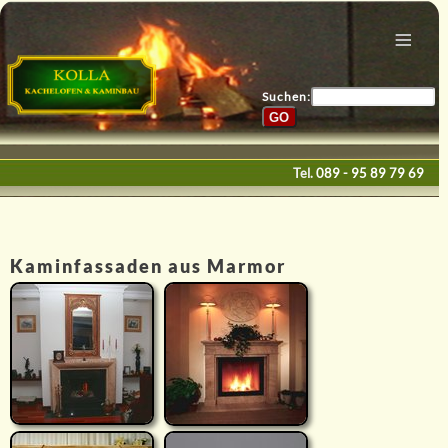
Menu
Home
Bau & Design
Suchen:
Galerie
Service
Tel.
089 - 95 89 79 69
Kontakte
E-Mail
Kaminfassaden aus Marmor