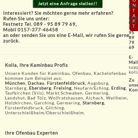
-
Jetzt eine Anfrage stellen!!
N
Koll
T
Interessiert? Sie möchten gerne mehr erfahren?
A
Mob
Rufen Sie uns unter:
K
089
Festnetz Tel. 089 - 95 89 79 69,
T
-
Mobil 0157-377-46458
95
an oder senden Sie uns eine
E-Mail
, wir rufen Sie gerne
89
zurück.
79
69
E-
Mai
Kolla, Ihre Kaminbau Profis
sup
koll
Unsere Kunden für Kaminbau, Ofenbau, Kachelofenbau
kommen zum Beispiel aus:
Zu
München
,
Dachau
,
Fürstenfeldbruck
, Augsburg,
uns
Starnberg,
Ebersberg
,
Freising
, Neufarn/Eching,
Erding
,
Kon
Taufkirchen (Vils), Markt Schwaben, Germering,
Landshut, Bad Tölz, Wolfratshausen, Aichach, Weilheim,
Holzkirchen, Garching, Germering,
Starnberg
,
Fürstenfeldbruck, Gilching,
Unterschleißheim/Oberschleißheim.
Ihre Ofenbau Experten