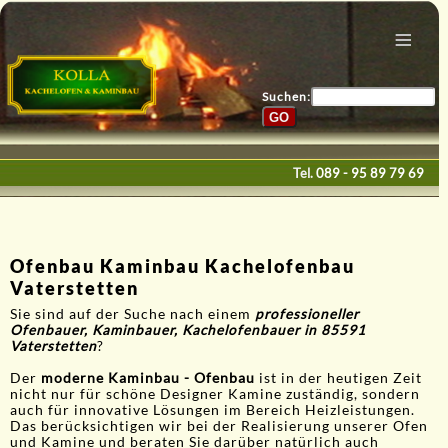
Menu
Home
Bau & Design
Suchen:
Galerie
Service
Tel.
089 - 95 89 79 69
Kontakte
E-Mail
Ofenbau Kaminbau Kachelofenbau
Vaterstetten
Sie sind auf der Suche nach einem
professioneller
Ofenbauer, Kaminbauer, Kachelofenbauer in 85591
Vaterstetten
?
Der
moderne Kaminbau - Ofenbau
ist in der heutigen Zeit
nicht nur für schöne Designer Kamine zuständig, sondern
auch für innovative Lösungen im Bereich Heizleistungen.
Das berücksichtigen wir bei der Realisierung unserer Ofen
und Kamine und beraten Sie darüber natürlich auch