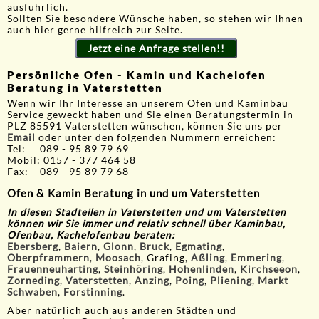
ausführlich.
Sollten Sie besondere Wünsche haben, so stehen wir Ihnen
auch hier gerne hilfreich zur Seite.
Jetzt eine Anfrage stellen!!
Persönliche Ofen - Kamin und Kachelofen
Beratung in Vaterstetten
Wenn wir Ihr Interesse an unserem Ofen und Kaminbau
Service geweckt haben und Sie einen Beratungstermin in
PLZ 85591 Vaterstetten wünschen, können Sie uns per
Email
oder unter den folgenden Nummern erreichen:
Tel: 089 - 95 89 79 69
Mobil: 0157 - 377 464 58
Fax: 089 - 95 89 79 68
Ofen & Kamin Beratung in und um Vaterstetten
In diesen Stadteilen in Vaterstetten und um Vaterstetten
können wir Sie immer und relativ schnell über Kaminbau,
Ofenbau, Kachelofenbau beraten:
Ebersberg
,
Baiern
,
Glonn
,
Bruck
,
Egmating
,
Oberpframmern
,
Moosach
, Grafing,
Aßling
,
Emmering
,
Frauenneuharting
,
Steinhöring
,
Hohenlinden
,
Kirchseeon
,
Zorneding
,
Vaterstetten
,
Anzing
,
Poing
,
Pliening
,
Markt
Schwaben
,
Forstinning
.
Aber natürlich auch aus anderen Städten und