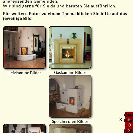
angrenzenden Gemeinden.
Wir sind gerne für Sie da und beraten Sie ausführlich.
Für weitere Fotos zu einem Thema klicken Sie bitte auf das
jeweilige Bild
Gaskamine Bilder
Heizkamine Bilder
Ofe
⟨
x
K
Kam
Speicheröfen Bilder
O
-
N
Koll