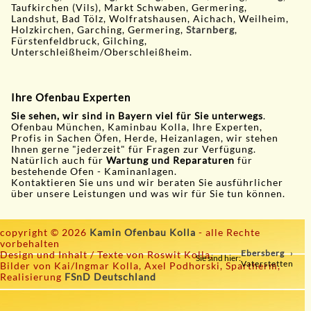
Taufkirchen (Vils), Markt Schwaben, Germering,
Landshut, Bad Tölz, Wolfratshausen, Aichach, Weilheim,
Holzkirchen, Garching, Germering,
Starnberg
,
Fürstenfeldbruck, Gilching,
Unterschleißheim/Oberschleißheim.
Ihre Ofenbau Experten
Sie sehen, wir sind in Bayern viel für Sie unterwegs
.
Ofenbau München, Kaminbau Kolla, Ihre Experten,
Profis in Sachen Öfen, Herde, Heizanlagen, wir stehen
Ihnen gerne "jederzeit" für Fragen zur Verfügung.
Natürlich auch für
Wartung und Reparaturen
für
bestehende Ofen - Kaminanlagen.
Kontaktieren Sie uns und wir beraten Sie ausführlicher
über unsere Leistungen und was wir für Sie tun können.
copyright © 2026
Kamin Ofenbau Kolla
- alle Rechte
vorbehalten
Ebersberg
Design und Inhalt / Texte von Roswit Kolla,
Sie sind hier:
Vaterstetten
Bilder von Kai/Ingmar Kolla, Axel Podhorski, Spartherm,
Realisierung
FSnD Deutschland