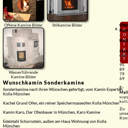
Ofe
⟨
Offene Kamine Bilder
Stilkamine Bilder
x
K
Kam
O
-
N
Koll
T
A
Mob
K
089
T
-
95
89
Wasserführende
79
Kamine Bilder
69
Wunschkamin Sonderkamine
E-
Sonderkamine nach ihren Wünschen gefertigt, vom Kamin Experten
Mai
Kolla München
sup
koll
Kachel Grund Ofen, ein reiner Speichermasseofen Kolla München
Zu
Kamin Karo, Der Ofenbauer in München, Karo Kamine
uns
Kon
Edelstahl Schornstein, außen am Haus Wohnung von Kolla
München