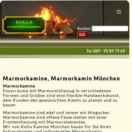
Menu
Home
Bau & Design
Suchen:
Galerie
Service
Tel.
089 - 95 89 79 69
Kontakte
E-Mail
Marmorkamine, Marmorkamin München
Marmorkamine
Feuerräume mit Marmoreinfassug in verschiedenen
Formen und Größen sind eine flexible Handwerkskunst,
dem Kunden den gewünschten Kamin zu planen und zu
bauen
Marmorkamine sind edel und immer ein Hingucker.
Marmorkamine sind offene Feuerstellen mit einer
Fronteinfassung mit Marmorelementen.
Wir von Kolla Kamine München bauen für Sie Ihren
Extravaganten und individuellen Marmorkamin.