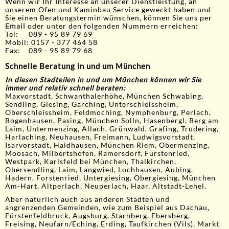
Wenn wir Ihr Interesse an unserer Dienstleistung, an
unserem Ofen und Kaminbau Service geweckt haben und
Sie einen Beratungstermin wünschen, können Sie uns per
Email
oder unter den folgenden Nummern erreichen:
Tel: 089 - 95 89 79 69
Mobil: 0157 - 377 464 58
Fax: 089 - 95 89 79 68
Schnelle Beratung in und um München
In diesen Stadteilen in und um München können wir Sie
immer und relativ schnell beraten:
Maxvorstadt, Schwanthalerhöhe, München Schwabing,
Sendling, Giesing, Garching, Unterschleissheim,
Oberschleissheim, Feldmoching, Nymphenburg, Perlach,
Bogenhausen, Pasing, München Solln, Hasenbergl, Berg am
Laim, Untermenzing, Allach, Grünwald, Grafing, Trudering,
Harlaching, Neuhausen, Freimann, Ludwigsvorstadt,
Isarvorstadt, Haidhausen, München Riem, Obermenzing,
Moosach, Milbertshofen, Ramersdorf, Fürstenried,
Westpark, Karlsfeld bei München, Thalkirchen,
Obersendling, Laim, Langwied, Lochhausen, Aubing,
Hadern, Forstenried, Untergiesing, Obergiesing, München
Am-Hart, Altperlach, Neuperlach, Haar, Altstadt-Lehel.
Aber natürlich auch aus anderen Städten und
angrenzenden Gemeinden, wie zum Beispiel aus Dachau,
Fürstenfeldbruck, Augsburg, Starnberg, Ebersberg,
Freising, Neufarn/Eching, Erding, Taufkirchen (Vils), Markt