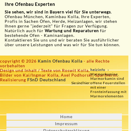
Ihre Ofenbau Experten
Sie sehen, wir sind in Bayern viel für Sie unterwegs
.
Ofenbau München, Kaminbau Kolla, Ihre Experten,
Profis in Sachen Öfen, Herde, Heizanlagen, wir stehen
Ihnen gerne "jederzeit" für Fragen zur Verfügung.
Natürlich auch für
Wartung und Reparaturen
für
bestehende Ofen - Kaminanlagen.
Kontaktieren Sie uns und wir beraten Sie ausführlicher
über unsere Leistungen und was wir für Sie tun können.
copyright © 2026
Kamin Ofenbau Kolla
- alle Rechte
vorbehalten
heizinfo
Design und Inhalt / Texte von Roswit Kolla,
Marmorkamine,
Bilder von Kai/Ingmar Kolla, Axel Podhorski, Spartherm,
Marmorkamin sind
Realisierung
FSnD Deutschland
Sie sind hier:
offene Feuerstellen
mit einer
Fronteinfassung mit
Marmorelementen
Home
Impressum
Datenschutzerklärung