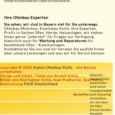
Unterschleißheim/Oberschleißheim.
Ihre Ofenbau Experten
Sie sehen, wir sind in Bayern viel für Sie unterwegs
.
Ofenbau München, Kaminbau Kolla, Ihre Experten,
Profis in Sachen Öfen, Herde, Heizanlagen, wir stehen
Ihnen gerne "jederzeit" für Fragen zur Verfügung.
Natürlich auch für
Wartung und Reparaturen
für
bestehende Ofen - Kaminanlagen.
Kontaktieren Sie uns und wir beraten Sie ausführlicher
über unsere Leistungen und was wir für Sie tun können.
copyright © 2026
Kamin Ofenbau Kolla
- alle Rechte
vorbehalten
heizinfo
Design und Inhalt / Texte von Roswit Kolla,
Modell Öfen,
Bilder von Kai/Ingmar Kolla, Axel Podhorski, Spartherm,
Kaminöfen
Realisierung
FSnD Deutschland
sind meist
transportabel,
Sie sind hier:
und vielseitig
einsetzbar,
wir beraten
sie über
Preise Kosten,
Modelle