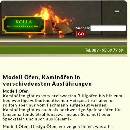
Menu
Home
Bau & Design
Suchen:
Galerie
Service
Tel.
089 - 95 89 79 69
Kontakte
E-Mail
Modell Öfen, Kaminöfen in
verschiedensten Ausführungen
Modell Öfen
Kaminöfen gibt es vom preiswerten Billigofen bis hin zum
hochwertige vollautomatischen Heizgerät zu haben u.
sollten aber nur vom Fachmann aufgebaut werden.
Kaminöfen gibt es auch als hochwertige Speicheröfen für
langanhaltende Strahlungswärme aus Schamott oder
Speckstein und auch aus Keramik.
Modell Öfen, Design Öfen, wir zeigen Ihnen, was alles