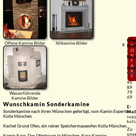
Ofe
⟨
x
Offene Kamine Bilder
Stilkamine Bilder
K
Kam
O
-
N
Koll
T
A
Mob
K
089
T
-
95
89
79
Wasserführende
69
Kamine Bilder
Wunschkamin Sonderkamine
E-
Sonderkamine nach ihren Wünschen gefertigt, vom Kamin Experten
Mai
Kolla München
sup
koll
Kachel Grund Ofen, ein reiner Speichermasseofen Kolla München
Zu
uns
Kamin Karo, Der Ofenbauer in München, Karo Kamine