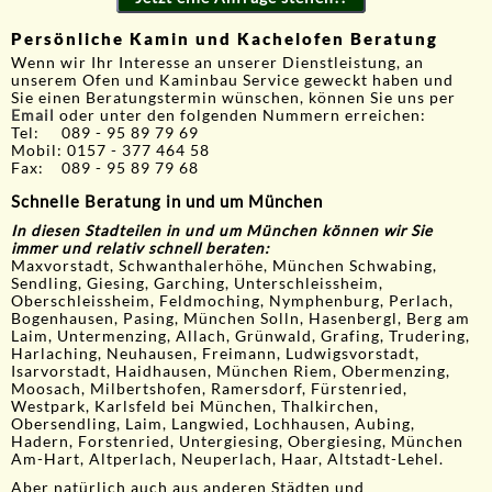
Persönliche Kamin und Kachelofen Beratung
Wenn wir Ihr Interesse an unserer Dienstleistung, an
unserem Ofen und Kaminbau Service geweckt haben und
Sie einen Beratungstermin wünschen, können Sie uns per
Email
oder unter den folgenden Nummern erreichen:
Tel: 089 - 95 89 79 69
Mobil: 0157 - 377 464 58
Fax: 089 - 95 89 79 68
Schnelle Beratung in und um München
In diesen Stadteilen in und um München können wir Sie
immer und relativ schnell beraten:
Maxvorstadt, Schwanthalerhöhe, München Schwabing,
Sendling, Giesing, Garching, Unterschleissheim,
Oberschleissheim, Feldmoching, Nymphenburg, Perlach,
Bogenhausen, Pasing, München Solln, Hasenbergl, Berg am
Laim, Untermenzing, Allach, Grünwald, Grafing, Trudering,
Harlaching, Neuhausen, Freimann, Ludwigsvorstadt,
Isarvorstadt, Haidhausen, München Riem, Obermenzing,
Moosach, Milbertshofen, Ramersdorf, Fürstenried,
Westpark, Karlsfeld bei München, Thalkirchen,
Obersendling, Laim, Langwied, Lochhausen, Aubing,
Hadern, Forstenried, Untergiesing, Obergiesing, München
Am-Hart, Altperlach, Neuperlach, Haar, Altstadt-Lehel.
Aber natürlich auch aus anderen Städten und