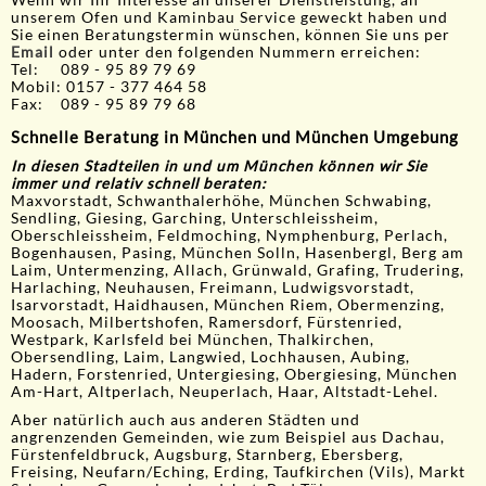
Wenn wir Ihr Interesse an unserer Dienstleistung, an
unserem Ofen und Kaminbau Service geweckt haben und
Sie einen Beratungstermin wünschen, können Sie uns per
Email
oder unter den folgenden Nummern erreichen:
Tel: 089 - 95 89 79 69
Mobil: 0157 - 377 464 58
Fax: 089 - 95 89 79 68
Schnelle Beratung in München und München Umgebung
In diesen Stadteilen in und um München können wir Sie
immer und relativ schnell beraten:
Maxvorstadt, Schwanthalerhöhe, München Schwabing,
Sendling, Giesing, Garching, Unterschleissheim,
Oberschleissheim, Feldmoching, Nymphenburg, Perlach,
Bogenhausen, Pasing, München Solln, Hasenbergl, Berg am
Laim, Untermenzing, Allach, Grünwald, Grafing, Trudering,
Harlaching, Neuhausen, Freimann, Ludwigsvorstadt,
Isarvorstadt, Haidhausen, München Riem, Obermenzing,
Moosach, Milbertshofen, Ramersdorf, Fürstenried,
Westpark, Karlsfeld bei München, Thalkirchen,
Obersendling, Laim, Langwied, Lochhausen, Aubing,
Hadern, Forstenried, Untergiesing, Obergiesing, München
Am-Hart, Altperlach, Neuperlach, Haar, Altstadt-Lehel.
Aber natürlich auch aus anderen Städten und
angrenzenden Gemeinden, wie zum Beispiel aus Dachau,
Fürstenfeldbruck, Augsburg, Starnberg, Ebersberg,
Freising, Neufarn/Eching, Erding, Taufkirchen (Vils), Markt