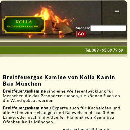
Menu
Home
Bau & Design
Suchen:
Galerie
Service
Tel.
089 - 95 89 79 69
Kontakte
E-Mail
Breitfeuergas Kamine von Kolla Kamin
Bau München
Breitfeuergaskamine
sind eine Weiterentwicklung für
Menschen die das Besondere suchen, sie können flach an
die Wand gebaut werden
Breitfeuergaskaminbau
Experte auch für Kachelofen und
alle Arten von Heizungen und Bauweisen bis ca. 3-5 m
Länge, oder nach individueller Planung von Kaminbau
Ofenbau Kolla München.
Heizsysteme gibt es die