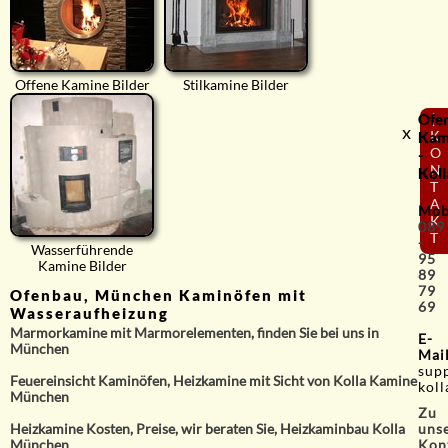
Offene Kamine Bilder
Stilkamine Bilder
Ofe
⟨
x
K
Kam
O
-
N
Koll
T
A
Mob
K
089
T
-
Wasserführende
95
Kamine Bilder
89
79
Ofenbau, München Kaminöfen mit
69
Wasseraufheizung
Marmorkamine mit Marmorelementen, finden Sie bei uns in
E-
München
Mai
sup
Feuereinsicht Kaminöfen, Heizkamine mit Sicht von Kolla Kamine
koll
München
Zu
uns
Heizkamine Kosten, Preise, wir beraten Sie, Heizkaminbau Kolla
Kon
München