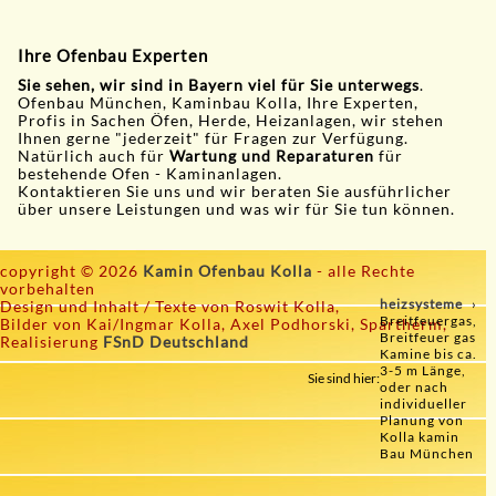
Ihre Ofenbau Experten
Sie sehen, wir sind in Bayern viel für Sie unterwegs
.
Ofenbau München, Kaminbau Kolla, Ihre Experten,
Profis in Sachen Öfen, Herde, Heizanlagen, wir stehen
Ihnen gerne "jederzeit" für Fragen zur Verfügung.
Natürlich auch für
Wartung und Reparaturen
für
bestehende Ofen - Kaminanlagen.
Kontaktieren Sie uns und wir beraten Sie ausführlicher
über unsere Leistungen und was wir für Sie tun können.
copyright © 2026
Kamin Ofenbau Kolla
- alle Rechte
vorbehalten
heizsysteme
Design und Inhalt / Texte von Roswit Kolla,
Breitfeuergas,
Bilder von Kai/Ingmar Kolla, Axel Podhorski, Spartherm,
Breitfeuer gas
Realisierung
FSnD Deutschland
Kamine bis ca.
3-5 m Länge,
Sie sind hier:
oder nach
individueller
Planung von
Kolla kamin
Bau München