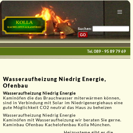
Menu
Home
Bau & Design
Suchen:
Galerie
Service
Tel.
089 - 95 89 79 69
Kontakte
E-Mail
Wasseraufheizung Niedrig Energie,
Ofenbau
Wasseraufheizung Niedrig Energie
Kaminöfen die das Brauchwasser miterwärmen können,
sind in Verbindung mit Solar im Niedrigenergiehaus eine
gute Möglichkeit CO2 neutral das Haus zu beheizen
Wasseraufheizung Niedrig Energie
Kaminöfen mit Wasseraufheizung wir beraten Sie gerne.
Kaminbau Ofenbau Kachelofenbau Kolla München.
Heizsysteme gibt es die