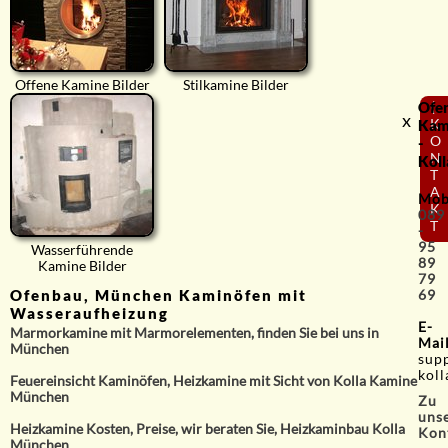
Offene Kamine Bilder
Stilkamine Bilder
Ofe
⟨
x
K
Kam
O
-
N
Koll
T
A
Mob
K
089
T
-
95
Wasserführende
89
Kamine Bilder
79
Ofenbau, München Kaminöfen mit
69
Wasseraufheizung
E-
Marmorkamine mit Marmorelementen, finden Sie bei uns in
Mai
München
sup
koll
Feuereinsicht Kaminöfen, Heizkamine mit Sicht von Kolla Kamine
München
Zu
uns
Heizkamine Kosten, Preise, wir beraten Sie, Heizkaminbau Kolla
Kon
München