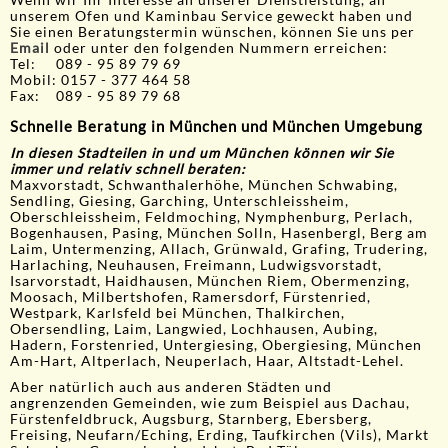
Wenn wir Ihr Interesse an unserer Dienstleistung, an
unserem Ofen und Kaminbau Service geweckt haben und
Sie einen Beratungstermin wünschen, können Sie uns per
Email
oder unter den folgenden Nummern erreichen:
Tel: 089 - 95 89 79 69
Mobil: 0157 - 377 464 58
Fax: 089 - 95 89 79 68
Schnelle Beratung in München und München Umgebung
In diesen Stadteilen in und um München können wir Sie
immer und relativ schnell beraten:
Maxvorstadt, Schwanthalerhöhe, München Schwabing,
Sendling, Giesing, Garching, Unterschleissheim,
Oberschleissheim, Feldmoching, Nymphenburg, Perlach,
Bogenhausen, Pasing, München Solln, Hasenbergl, Berg am
Laim, Untermenzing, Allach, Grünwald, Grafing, Trudering,
Harlaching, Neuhausen, Freimann, Ludwigsvorstadt,
Isarvorstadt, Haidhausen, München Riem, Obermenzing,
Moosach, Milbertshofen, Ramersdorf, Fürstenried,
Westpark, Karlsfeld bei München, Thalkirchen,
Obersendling, Laim, Langwied, Lochhausen, Aubing,
Hadern, Forstenried, Untergiesing, Obergiesing, München
Am-Hart, Altperlach, Neuperlach, Haar, Altstadt-Lehel.
Aber natürlich auch aus anderen Städten und
angrenzenden Gemeinden, wie zum Beispiel aus Dachau,
Fürstenfeldbruck, Augsburg, Starnberg, Ebersberg,
Freising, Neufarn/Eching, Erding, Taufkirchen (Vils), Markt