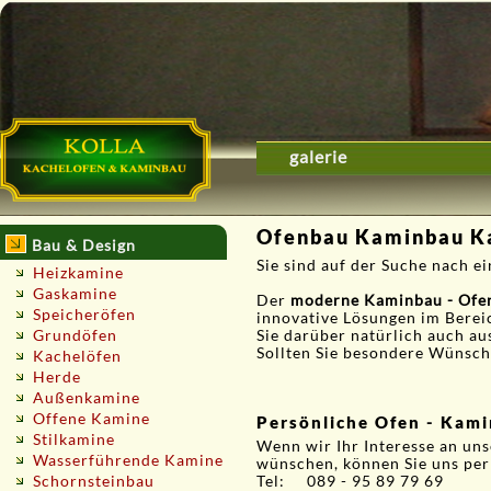
galerie
Ofenbau Kaminbau Ka
Bau & Design
Sie sind auf der Suche nach 
Heizkamine
Gaskamine
Der
moderne Kaminbau - Ofe
Speicheröfen
innovative Lösungen im Berei
Grundöfen
Sie darüber natürlich auch au
Sollten Sie besondere Wünsche
Kachelöfen
Herde
Außenkamine
Offene Kamine
Persönliche Ofen - Kami
Stilkamine
Wenn wir Ihr Interesse an un
Wasserführende Kamine
wünschen, können Sie uns pe
Schornsteinbau
Tel: 089 - 95 89 79 69