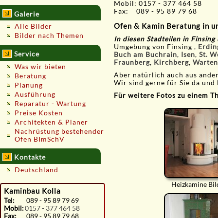
Mobil: 0157 - 377 464 58
Fax: 089 - 95 89 79 68
Galerie
Ofen & Kamin Beratung in u
Alle Bilder
Bilder nach Themen
In diesen Stadteilen in Finsin
Umgebung von Finsing ,
Erdin
Service
Buch am Buchrain
,
Isen
,
St. W
Fraunberg
,
Kirchberg
,
Warten
Was wir bieten
Aber natürlich auch aus and
Beratung
Wir sind gerne für Sie da und 
Planung
Ausführung
Für weitere Fotos zu einem The
Reparatur - Wartung
Preise Kosten
Architekten & Planer
Nachrüstung bestehender
Öfen BImSchV
Kontakte
Deutschland
Heizkamine Bil
Kaminbau Kolla
Tel:
089 - 95 89 79 69
Mobil:
0157 - 377 464 58
Fax:
089 - 95 89 79 68