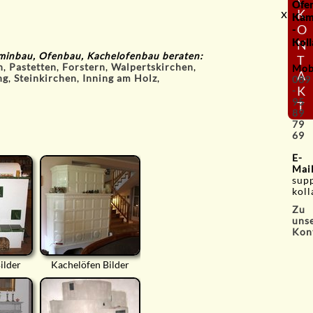
Ofe
x
K
Kam
O
-
Koll
N
Kaminbau, Ofenbau, Kachelofenbau beraten:
T
h
,
Pastetten
,
Forstern
,
Walpertskirchen
,
Mob
A
ng
,
Steinkirchen
,
Inning am Holz
,
089
K
-
95
T
89
79
69
E-
Mai
sup
koll
Zu
uns
Kon
ilder
Kachelöfen Bilder