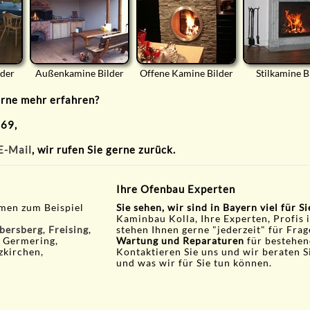
lder
Außenkamine Bilder
Offene Kamine Bilder
Stilkamine B
erne mehr erfahren?
 69,
E-Mail
, wir rufen Sie gerne zurück.
Ihre Ofenbau Experten
men zum Beispiel
Sie sehen, wir sind in Bayern viel für S
Kaminbau Kolla, Ihre Experten, Profis 
bersberg
,
Freising
,
stehen Ihnen gerne "jederzeit" für Fra
, Germering,
Wartung und Reparaturen
für bestehen
zkirchen,
Kontaktieren Sie uns und wir beraten S
und was wir für Sie tun können.