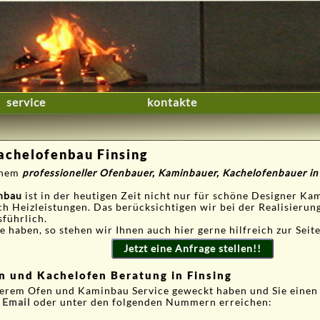
service
kontakte
chelofenbau Finsing
einem
professioneller Ofenbauer, Kaminbauer, Kachelofenbauer in
nbau
ist in der heutigen Zeit nicht nur für schöne Designer Ka
ch Heizleistungen. Das berücksichtigen wir bei der Realisieru
sführlich.
 haben, so stehen wir Ihnen auch hier gerne hilfreich zur Seite
Jetzt eine Anfrage stellen!!
n und Kachelofen Beratung in Finsing
serem Ofen und Kaminbau Service geweckt haben und Sie einen
r
Email
oder unter den folgenden Nummern erreichen: