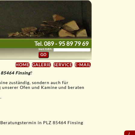
Tel.
089 - 95 89 79 69
Suchen:
HOME
GALERIE
SERVICE
E-MAIL
 85464 Finsing
?
mine zuständig, sondern auch für
ng unserer Ofen und Kamine und beraten
.
 Beratungstermin in PLZ 85464 Finsing
⟨