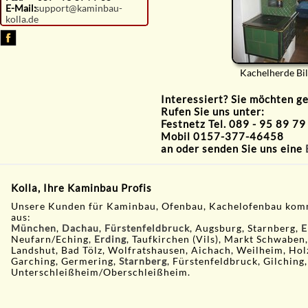
E-Mail:
support@kaminbau-
kolla.de
Kachelherde Bi
Interessiert? Sie möchten g
Rufen Sie uns unter:
Festnetz Tel. 089 - 95 89 79
Mobil 0157-377-46458
an oder senden Sie uns eine
Kolla, Ihre Kaminbau Profis
Unsere Kunden für Kaminbau, Ofenbau, Kachelofenbau kom
aus:
München
,
Dachau
,
Fürstenfeldbruck
, Augsburg, Starnberg,
E
Neufarn/Eching,
Erding
, Taufkirchen (Vils), Markt Schwaben
Landshut, Bad Tölz, Wolfratshausen, Aichach, Weilheim, Hol
Garching, Germering,
Starnberg
, Fürstenfeldbruck, Gilching,
Unterschleißheim/Oberschleißheim.