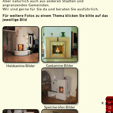
Aber natürlich auch aus anderen Städten und
angrenzenden Gemeinden.
Wir sind gerne für Sie da und beraten Sie ausführlich.
Für weitere Fotos zu einem Thema klicken Sie bitte auf das
jeweilige Bild
Gaskamine Bilder
Heizkamine Bilder
Ofe
⟨
x
K
Kam
Speicheröfen Bilder
O
-
N
Koll