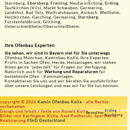
Starnberg,
Ebersberg
,
Freising
, Neufarn/Eching,
Erding
,
Taufkirchen (Vils), Markt Schwaben, Germering,
Landshut, Bad Tölz, Wolfratshausen, Aichach, Weilheim,
Holzkirchen, Garching, Germering,
Starnberg
,
Fürstenfeldbruck, Gilching,
Unterschleißheim/Oberschleißheim.
Ihre Ofenbau Experten
Sie sehen, wir sind in Bayern viel für Sie unterwegs
.
Ofenbau München, Kaminbau Kolla, Ihre Experten,
Profis in Sachen Öfen, Herde, Heizanlagen, wir stehen
Ihnen gerne "jederzeit" für Fragen zur Verfügung.
Natürlich auch für
Wartung und Reparaturen
für
bestehende Ofen - Kaminanlagen.
Kontaktieren Sie uns und wir beraten Sie ausführlicher
über unsere Leistungen und was wir für Sie tun können.
copyright © 2026
Kamin Ofenbau Kolla
- alle Rechte
vorbehalten
Erding
Design und Inhalt / Texte von Roswit Kolla,
Sie sind hier:
Kirchberg
Bilder von Kai/Ingmar Kolla, Axel Podhorski, Spartherm,
Realisierung
FSnD Deutschland