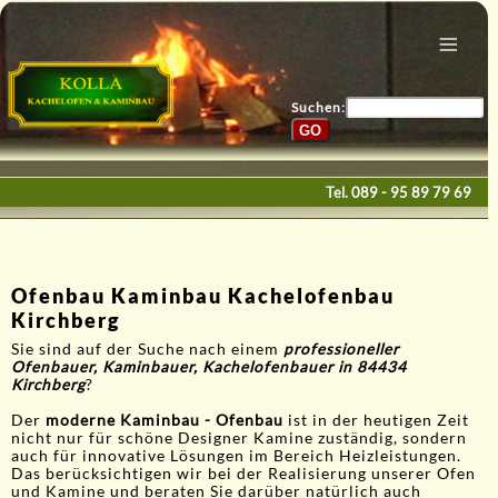
Menu
Home
Bau & Design
Suchen:
Galerie
Service
Tel.
089 - 95 89 79 69
Kontakte
E-Mail
Ofenbau Kaminbau Kachelofenbau
Kirchberg
Sie sind auf der Suche nach einem
professioneller
Ofenbauer, Kaminbauer, Kachelofenbauer in 84434
Kirchberg
?
Der
moderne Kaminbau - Ofenbau
ist in der heutigen Zeit
nicht nur für schöne Designer Kamine zuständig, sondern
auch für innovative Lösungen im Bereich Heizleistungen.
Das berücksichtigen wir bei der Realisierung unserer Ofen
und Kamine und beraten Sie darüber natürlich auch