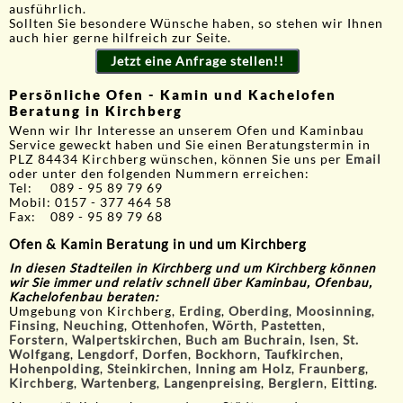
ausführlich.
Sollten Sie besondere Wünsche haben, so stehen wir Ihnen
auch hier gerne hilfreich zur Seite.
Jetzt eine Anfrage stellen!!
Persönliche Ofen - Kamin und Kachelofen
Beratung in Kirchberg
Wenn wir Ihr Interesse an unserem Ofen und Kaminbau
Service geweckt haben und Sie einen Beratungstermin in
PLZ 84434 Kirchberg wünschen, können Sie uns per
Email
oder unter den folgenden Nummern erreichen:
Tel: 089 - 95 89 79 69
Mobil: 0157 - 377 464 58
Fax: 089 - 95 89 79 68
Ofen & Kamin Beratung in und um Kirchberg
In diesen Stadteilen in Kirchberg und um Kirchberg können
wir Sie immer und relativ schnell über Kaminbau, Ofenbau,
Kachelofenbau beraten:
Umgebung von Kirchberg,
Erding
,
Oberding
,
Moosinning
,
Finsing
,
Neuching
,
Ottenhofen
,
Wörth
,
Pastetten
,
Forstern
,
Walpertskirchen
,
Buch am Buchrain
,
Isen
,
St.
Wolfgang
,
Lengdorf
,
Dorfen
,
Bockhorn
,
Taufkirchen
,
Hohenpolding
,
Steinkirchen
,
Inning am Holz
,
Fraunberg
,
Kirchberg
,
Wartenberg
,
Langenpreising
,
Berglern
,
Eitting
.