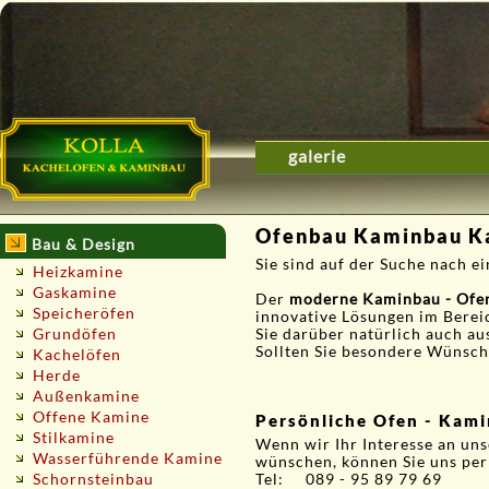
galerie
Ofenbau Kaminbau K
Bau & Design
Sie sind auf der Suche nach 
Heizkamine
Gaskamine
Der
moderne Kaminbau - Ofe
Speicheröfen
innovative Lösungen im Berei
Grundöfen
Sie darüber natürlich auch au
Sollten Sie besondere Wünsche
Kachelöfen
Herde
Außenkamine
Offene Kamine
Persönliche Ofen - Kam
Stilkamine
Wenn wir Ihr Interesse an u
Wasserführende Kamine
wünschen, können Sie uns pe
Schornsteinbau
Tel: 089 - 95 89 79 69