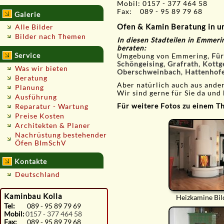
Mobil: 0157 - 377 464 58
Fax: 089 - 95 89 79 68
Galerie
Ofen & Kamin Beratung in 
Alle Bilder
Bilder nach Themen
In diesen Stadteilen in Emmer
beraten:
Service
Umgebung von Emmering,
Für
Schöngeising
,
Grafrath
,
Kottg
Was wir bieten
Oberschweinbach
,
Hattenhof
Beratung
Aber natürlich auch aus and
Planung
Wir sind gerne für Sie da und 
Ausführung
Für weitere Fotos zu einem The
Reparatur - Wartung
Preise Kosten
Architekten & Planer
Nachrüstung bestehender
Öfen BImSchV
Kontakte
Deutschland
Kaminbau Kolla
Heizkamine Bil
Tel:
089 - 95 89 79 69
Mobil:
0157 - 377 464 58
Fax:
089 - 95 89 79 68