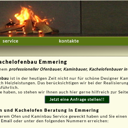
service
kontakte
achelofenbau Emmering
einem
professioneller Ofenbauer, Kaminbauer, Kachelofenbauer i
nbau
ist in der heutigen Zeit nicht nur für schöne Designer Ka
ch Heizleistungen. Das berücksichtigen wir bei der Realisieru
sführlich.
 haben, so stehen wir Ihnen auch hier gerne hilfreich zur Seite
Jetzt eine Anfrage stellen!!
in und Kachelofen Beratung in Emmering
nserem Ofen und Kaminbau Service geweckt haben und Sie eine
r
Email
oder unter den folgenden Nummern erreichen: