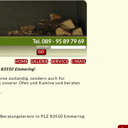
Tel.
089 - 95 89 79 69
Suchen:
HOME
GALERIE
SERVICE
E-MAIL
n 83550 Emmering
?
mine zuständig, sondern auch für
ng unserer Ofen und Kamine und beraten
.
n Beratungstermin in PLZ 83550 Emmering