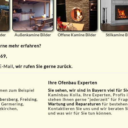
lder
Außenkamine Bilder
Offene Kamine Bilder
Stilkamine B
erne mehr erfahren?
 69,
E-Mail
, wir rufen Sie gerne zurück.
Ihre Ofenbau Experten
men zum Beispiel
Sie sehen, wir sind in Bayern viel für S
Kaminbau Kolla, Ihre Experten, Profis 
bersberg
,
Freising
,
stehen Ihnen gerne "jederzeit" für Fra
, Germering,
Wartung und Reparaturen
für bestehen
zkirchen,
Kontaktieren Sie uns und wir beraten S
und was wir für Sie tun können.