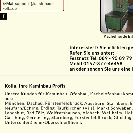
E-Mail:
support@kaminbau-
kolla.de
Kachelherde Bi
Interessiert? Sie möchten g
Rufen Sie uns unter:
Festnetz Tel. 089 - 95 89 79
Mobil 0157-377-46458
an oder senden Sie uns eine
Kolla, Ihre Kaminbau Profis
Unsere Kunden für Kaminbau, Ofenbau, Kachelofenbau kom
aus:
München
,
Dachau
,
Fürstenfeldbruck
, Augsburg, Starnberg,
E
Neufarn/Eching,
Erding
, Taufkirchen (Vils), Markt Schwaben
Landshut, Bad Tölz, Wolfratshausen, Aichach, Weilheim, Hol
Garching, Germering,
Starnberg
, Fürstenfeldbruck, Gilching,
Unterschleißheim/Oberschleißheim.