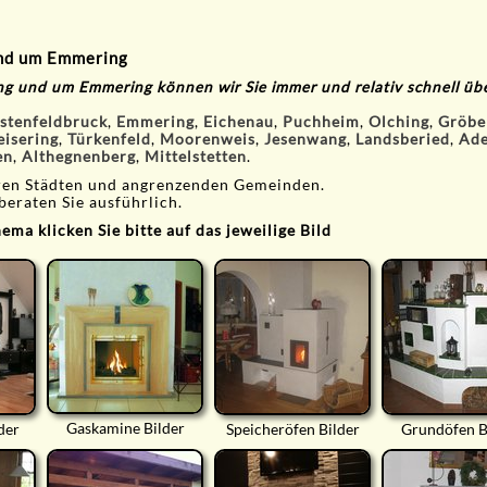
und um Emmering
ing und um Emmering können wir Sie immer und relativ schnell 
stenfeldbruck
,
Emmering
,
Eichenau
,
Puchheim
,
Olching
,
Gröbe
eisering
,
Türkenfeld
,
Moorenweis
,
Jesenwang
,
Landsberied
,
Ade
en
,
Althegnenberg
,
Mittelstetten
.
eren Städten und angrenzenden Gemeinden.
beraten Sie ausführlich.
ma klicken Sie bitte auf das jeweilige Bild
Gaskamine Bilder
der
Speicheröfen Bilder
Grundöfen B