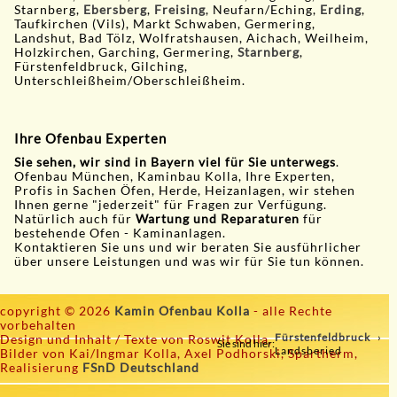
Starnberg,
Ebersberg
,
Freising
, Neufarn/Eching,
Erding
,
Taufkirchen (Vils), Markt Schwaben, Germering,
Landshut, Bad Tölz, Wolfratshausen, Aichach, Weilheim,
Holzkirchen, Garching, Germering,
Starnberg
,
Fürstenfeldbruck, Gilching,
Unterschleißheim/Oberschleißheim.
Ihre Ofenbau Experten
Sie sehen, wir sind in Bayern viel für Sie unterwegs
.
Ofenbau München, Kaminbau Kolla, Ihre Experten,
Profis in Sachen Öfen, Herde, Heizanlagen, wir stehen
Ihnen gerne "jederzeit" für Fragen zur Verfügung.
Natürlich auch für
Wartung und Reparaturen
für
bestehende Ofen - Kaminanlagen.
Kontaktieren Sie uns und wir beraten Sie ausführlicher
über unsere Leistungen und was wir für Sie tun können.
copyright © 2026
Kamin Ofenbau Kolla
- alle Rechte
vorbehalten
Fürstenfeldbruck
Design und Inhalt / Texte von Roswit Kolla,
Sie sind hier:
Landsberied
Bilder von Kai/Ingmar Kolla, Axel Podhorski, Spartherm,
Realisierung
FSnD Deutschland