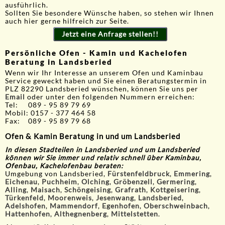
ausführlich.
Sollten Sie besondere Wünsche haben, so stehen wir Ihnen
auch hier gerne hilfreich zur Seite.
Jetzt eine Anfrage stellen!!
Persönliche Ofen - Kamin und Kachelofen
Beratung in Landsberied
Wenn wir Ihr Interesse an unserem Ofen und Kaminbau
Service geweckt haben und Sie einen Beratungstermin in
PLZ 82290 Landsberied wünschen, können Sie uns per
Email
oder unter den folgenden Nummern erreichen:
Tel: 089 - 95 89 79 69
Mobil: 0157 - 377 464 58
Fax: 089 - 95 89 79 68
Ofen & Kamin Beratung in und um Landsberied
In diesen Stadteilen in Landsberied und um Landsberied
können wir Sie immer und relativ schnell über Kaminbau,
Ofenbau, Kachelofenbau beraten:
Umgebung von Landsberied,
Fürstenfeldbruck
,
Emmering
,
Eichenau
,
Puchheim
,
Olching
,
Gröbenzell
,
Germering
,
Alling
,
Maisach
,
Schöngeising
,
Grafrath
,
Kottgeisering
,
Türkenfeld
,
Moorenweis
,
Jesenwang
,
Landsberied
,
Adelshofen
,
Mammendorf
,
Egenhofen
,
Oberschweinbach
,
Hattenhofen
,
Althegnenberg
,
Mittelstetten
.