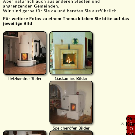
Aber natürlich auch aus anderen Städten und
angrenzenden Gemeinden.
Wir sind gerne für Sie da und beraten Sie ausführlich.
Für weitere Fotos zu einem Thema klicken Sie bitte auf das
jeweilige Bild
Gaskamine Bilder
Heizkamine Bilder
Ofe
⟨
x
K
Kam
Speicheröfen Bilder
O
-
N
Koll