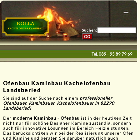
Menu
Home
Bau & Design
Suchen:
Galerie
Service
Tel.
089 - 95 89 79 69
Kontakte
E-Mail
Ofenbau Kaminbau Kachelofenbau
Landsberied
Sie sind auf der Suche nach einem
professioneller
Ofenbauer, Kaminbauer, Kachelofenbauer in 82290
Landsberied
?
Der
moderne Kaminbau - Ofenbau
ist in der heutigen Zeit
nicht nur für schöne Designer Kamine zuständig, sondern
auch für innovative Lösungen im Bereich Heizleistungen.
Das berücksichtigen wir bei der Realisierung unserer Ofen
und Kamine und beraten Sie darüber natürlich auch