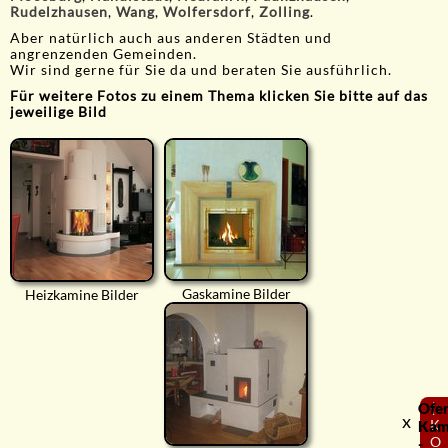
Rudelzhausen
,
Wang
,
Wolfersdorf
,
Zolling
.
Aber natürlich auch aus anderen Städten und
angrenzenden Gemeinden.
Wir sind gerne für Sie da und beraten Sie ausführlich.
Für weitere Fotos zu einem Thema klicken Sie bitte auf das
jeweilige Bild
Gaskamine Bilder
Heizkamine Bilder
Ofe
⟨
x
K
Kam
O
-