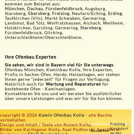
kommen zum Beispiel aus:
München
,
Dachau
,
Fürstenfeldbruck
, Augsburg,
Starnberg,
Ebersberg
,
Freising
, Neufarn/Eching,
Erding
,
Taufkirchen (Vils), Markt Schwaben, Germering,
Landshut, Bad Tölz, Wolfratshausen, Aichach, Weilheim,
Holzkirchen, Garching, Germering,
Starnberg
,
Fürstenfeldbruck, Gilching,
Unterschleißheim/Oberschleißheim.
Ihre Ofenbau Experten
Sie sehen, wir sind in Bayern viel für Sie unterwegs
.
Ofenbau München, Kaminbau Kolla, Ihre Experten,
Profis in Sachen Öfen, Herde, Heizanlagen, wir stehen
Ihnen gerne "jederzeit" für Fragen zur Verfügung.
Natürlich auch für
Wartung und Reparaturen
für
bestehende Ofen - Kaminanlagen.
Kontaktieren Sie uns und wir beraten Sie ausführlicher
über unsere Leistungen und was wir für Sie tun können.
copyright © 2026
Kamin Ofenbau Kolla
- alle Rechte
vorbehalten
Freising
Design und Inhalt / Texte von Roswit Kolla,
Kirchdorf
Bilder von Kai/Ingmar Kolla, Axel Podhorski, Spartherm,
Sie sind hier:
an der