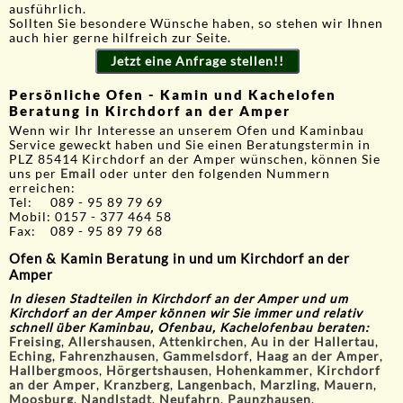
ausführlich.
Sollten Sie besondere Wünsche haben, so stehen wir Ihnen
auch hier gerne hilfreich zur Seite.
Jetzt eine Anfrage stellen!!
Persönliche Ofen - Kamin und Kachelofen
Beratung in Kirchdorf an der Amper
Wenn wir Ihr Interesse an unserem Ofen und Kaminbau
Service geweckt haben und Sie einen Beratungstermin in
PLZ 85414 Kirchdorf an der Amper wünschen, können Sie
uns per
Email
oder unter den folgenden Nummern
erreichen:
Tel: 089 - 95 89 79 69
Mobil: 0157 - 377 464 58
Fax: 089 - 95 89 79 68
Ofen & Kamin Beratung in und um Kirchdorf an der
Amper
In diesen Stadteilen in Kirchdorf an der Amper und um
Kirchdorf an der Amper können wir Sie immer und relativ
schnell über Kaminbau, Ofenbau, Kachelofenbau beraten:
Freising
,
Allershausen
,
Attenkirchen
,
Au in der Hallertau
,
Eching
,
Fahrenzhausen
,
Gammelsdorf
,
Haag an der Amper
,
Hallbergmoos
,
Hörgertshausen
,
Hohenkammer
,
Kirchdorf
an der Amper
,
Kranzberg
,
Langenbach
,
Marzling
,
Mauern
,
Moosburg
,
Nandlstadt
,
Neufahrn
,
Paunzhausen
,