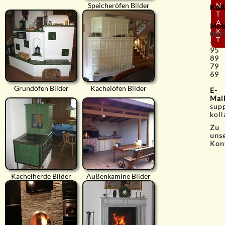
N
Speicheröfen Bilder
Koll
T
A
Mob
K
089
T
-
95
89
79
69
Grundöfen Bilder
Kachelöfen Bilder
E-
Mai
sup
koll
Zu
uns
Kon
Kachelherde Bilder
Außenkamine Bilder