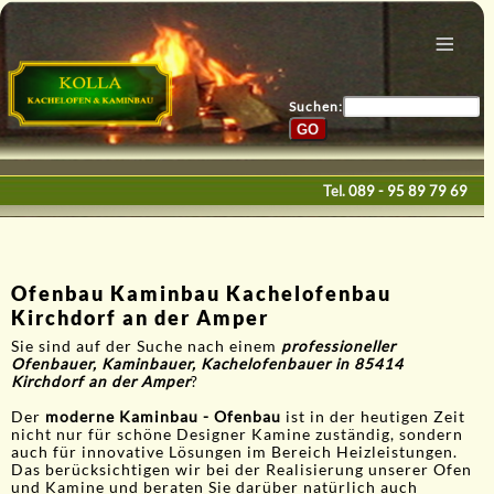
Menu
Home
Bau & Design
Suchen:
Galerie
Service
Tel.
089 - 95 89 79 69
Kontakte
E-Mail
Ofenbau Kaminbau Kachelofenbau
Kirchdorf an der Amper
Sie sind auf der Suche nach einem
professioneller
Ofenbauer, Kaminbauer, Kachelofenbauer in 85414
Kirchdorf an der Amper
?
Der
moderne Kaminbau - Ofenbau
ist in der heutigen Zeit
nicht nur für schöne Designer Kamine zuständig, sondern
auch für innovative Lösungen im Bereich Heizleistungen.
Das berücksichtigen wir bei der Realisierung unserer Ofen
und Kamine und beraten Sie darüber natürlich auch