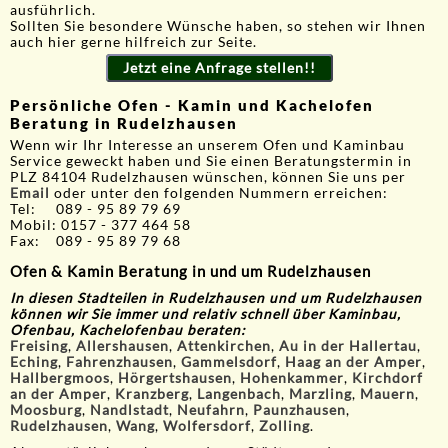
ausführlich.
Sollten Sie besondere Wünsche haben, so stehen wir Ihnen
auch hier gerne hilfreich zur Seite.
Jetzt eine Anfrage stellen!!
Persönliche Ofen - Kamin und Kachelofen
Beratung in Rudelzhausen
Wenn wir Ihr Interesse an unserem Ofen und Kaminbau
Service geweckt haben und Sie einen Beratungstermin in
PLZ 84104 Rudelzhausen wünschen, können Sie uns per
Email
oder unter den folgenden Nummern erreichen:
Tel: 089 - 95 89 79 69
Mobil: 0157 - 377 464 58
Fax: 089 - 95 89 79 68
Ofen & Kamin Beratung in und um Rudelzhausen
In diesen Stadteilen in Rudelzhausen und um Rudelzhausen
können wir Sie immer und relativ schnell über Kaminbau,
Ofenbau, Kachelofenbau beraten:
Freising
,
Allershausen
,
Attenkirchen
,
Au in der Hallertau
,
Eching
,
Fahrenzhausen
,
Gammelsdorf
,
Haag an der Amper
,
Hallbergmoos
,
Hörgertshausen
,
Hohenkammer
,
Kirchdorf
an der Amper
,
Kranzberg
,
Langenbach
,
Marzling
,
Mauern
,
Moosburg
,
Nandlstadt
,
Neufahrn
,
Paunzhausen
,
Rudelzhausen
,
Wang
,
Wolfersdorf
,
Zolling
.