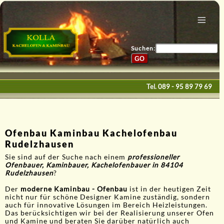
Menu
Home
Bau & Design
Suchen:
Galerie
Service
Tel.
089 - 95 89 79 69
Kontakte
E-Mail
Ofenbau Kaminbau Kachelofenbau
Rudelzhausen
Sie sind auf der Suche nach einem
professioneller
Ofenbauer, Kaminbauer, Kachelofenbauer in 84104
Rudelzhausen
?
Der
moderne Kaminbau - Ofenbau
ist in der heutigen Zeit
nicht nur für schöne Designer Kamine zuständig, sondern
auch für innovative Lösungen im Bereich Heizleistungen.
Das berücksichtigen wir bei der Realisierung unserer Ofen
und Kamine und beraten Sie darüber natürlich auch