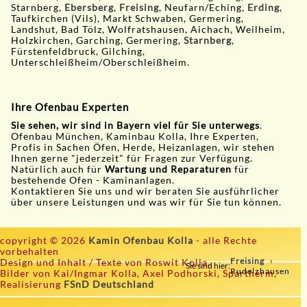
Starnberg,
Ebersberg
,
Freising
, Neufarn/Eching,
Erding
,
Taufkirchen (Vils), Markt Schwaben, Germering,
Landshut, Bad Tölz, Wolfratshausen, Aichach, Weilheim,
Holzkirchen, Garching, Germering,
Starnberg
,
Fürstenfeldbruck, Gilching,
Unterschleißheim/Oberschleißheim.
Ihre Ofenbau Experten
Sie sehen, wir sind in Bayern viel für Sie unterwegs
.
Ofenbau München, Kaminbau Kolla, Ihre Experten,
Profis in Sachen Öfen, Herde, Heizanlagen, wir stehen
Ihnen gerne "jederzeit" für Fragen zur Verfügung.
Natürlich auch für
Wartung und Reparaturen
für
bestehende Ofen - Kaminanlagen.
Kontaktieren Sie uns und wir beraten Sie ausführlicher
über unsere Leistungen und was wir für Sie tun können.
copyright © 2026
Kamin Ofenbau Kolla
- alle Rechte
vorbehalten
Freising
Design und Inhalt / Texte von Roswit Kolla,
Sie sind hier:
Rudelzhausen
Bilder von Kai/Ingmar Kolla, Axel Podhorski, Spartherm,
Realisierung
FSnD Deutschland