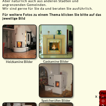
Aber natürlich auch aus anderen Städten und
angrenzenden Gemeinden.
Wir sind gerne für Sie da und beraten Sie ausführlich.
Für weitere Fotos zu einem Thema klicken Sie bitte auf das
jeweilige Bild
Gaskamine Bilder
Heizkamine Bilder
Ofe
⟨
x
K
Kam
Speicheröfen Bilder
O
-
N
Koll