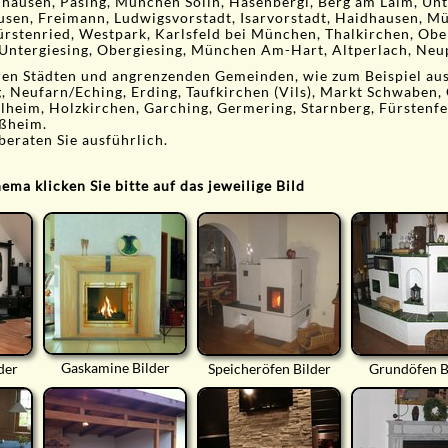
ausen, Pasing, München Solln, Hasenbergl, Berg am Laim, Unt
usen, Freimann, Ludwigsvorstadt, Isarvorstadt, Haidhausen, 
ürstenried, Westpark, Karlsfeld bei München, Thalkirchen, Obe
Untergiesing, Obergiesing, München Am-Hart, Altperlach, Neup
ren Städten und angrenzenden Gemeinden, wie zum Beispiel au
g, Neufarn/Eching, Erding, Taufkirchen (Vils), Markt Schwaben,
heim, Holzkirchen, Garching, Germering, Starnberg, Fürstenfe
ßheim.
beraten Sie ausführlich.
ma klicken Sie bitte auf das jeweilige Bild
Gaskamine Bilder
der
Speicheröfen Bilder
Grundöfen B