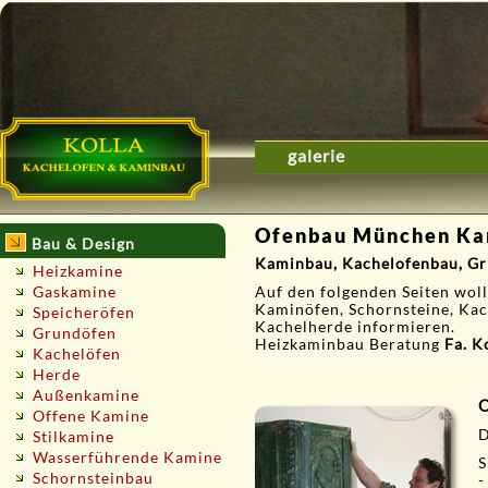
galerie
Ofenbau München Ka
Bau & Design
Kaminbau, Kachelofenbau, Gr
Heizkamine
Gaskamine
Auf den folgenden Seiten wol
Kaminöfen, Schornsteine, Kac
Speicheröfen
Kachelherde informieren.
Grundöfen
Heizkaminbau Beratung
Fa. K
Kachelöfen
Herde
Außenkamine
O
Offene Kamine
D
Stilkamine
Wasserführende Kamine
S
Schornsteinbau
-