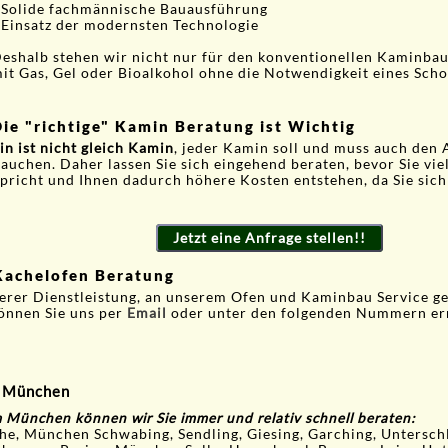
 Solide fachmännische Bauausführung
 Einsatz der modernsten Technologie
eshalb stehen wir nicht nur für den konventionellen Kaminbau
it Gas, Gel oder Bioalkohol ohne die Notwendigkeit eines Scho
ie "richtige" Kamin Beratung ist Wichtig
n ist nicht gleich Kamin
, jeder Kamin soll und muss auch den
brauchen. Daher lassen Sie sich eingehend beraten, bevor Sie vi
richt und Ihnen dadurch höhere Kosten entstehen, da Sie sich 
Jetzt eine Anfrage stellen!!
Kachelofen Beratung
serer Dienstleistung, an unserem Ofen und Kaminbau Service g
önnen Sie uns per
Email
oder unter den folgenden Nummern er
m München
m München können wir Sie immer und relativ schnell beraten:
e, München Schwabing, Sendling, Giesing, Garching, Untersch