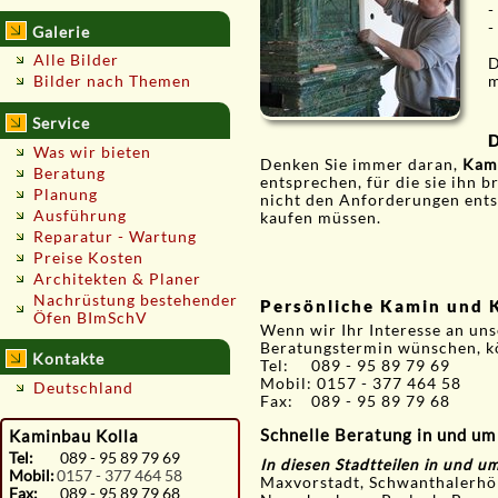
-
-
Galerie
Alle Bilder
D
m
Bilder nach Themen
Service
D
Was wir bieten
Denken Sie immer daran,
Kami
Beratung
entsprechen, für die sie ihn 
Planung
nicht den Anforderungen entsp
Ausführung
kaufen müssen.
Reparatur - Wartung
Preise Kosten
Architekten & Planer
Nachrüstung bestehender
Persönliche Kamin und 
Öfen BImSchV
Wenn wir Ihr Interesse an un
Beratungstermin wünschen, k
Kontakte
Tel: 089 - 95 89 79 69
Mobil: 0157 - 377 464 58
Deutschland
Fax: 089 - 95 89 79 68
Schnelle Beratung in und u
Kaminbau Kolla
Tel:
089 - 95 89 79 69
In diesen Stadtteilen in und u
Mobil:
0157 - 377 464 58
Maxvorstadt, Schwanthalerhöh
Fax:
089 - 95 89 79 68