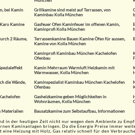
München
m, bei Kamin
Grillkamine sind meist auf Terrassen, von
G
Kaminbau Kolla München
b
 Karo Kamine
Gasfeuer Ofen Kaminfeuer im offenen Kamin,
E
Kaminprofi Kolla München
h
durch 2 Räume,
Terrassenkamine Bauen Kamine Öfen für aussen,
B
Kamine von Kolla München
Kaminprofi Kaminbau München Kachelofen
K
Ofenbau
F
pezialeffekt
Kamin Mehrraum Warmluft Heizkamin mit
K
Warmwasser, Kolla München
ch die Wände,
Kaminspezialist Kaminbau München Kachelofen
M
Ofenbau
K
Kachelofen
Gasheizkamine geben Möglichkeiten in
H
Wohnräumen, Kolla München
 Materialien
Bausatzkamine zum Selbstaufbau, Informationen
nd in der heutigen Zeit nicht nur wegen dem Ambiente zu Emp
rnen Kaminanlagen bringen. Da die Energie Preise immer weite
 eine Heizung mit Holz, Gas relativ schnell für den Verbrauche