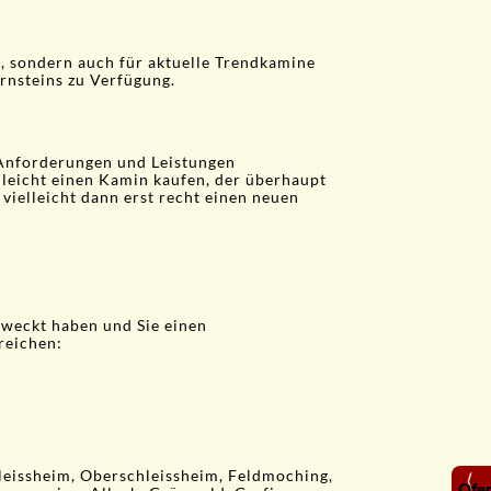
, sondern auch für aktuelle Trendkamine
rnsteins zu Verfügung.
 Anforderungen und Leistungen
elleicht einen Kamin kaufen, der überhaupt
vielleicht dann erst recht einen neuen
eweckt haben und Sie einen
reichen:
leissheim, Oberschleissheim, Feldmoching,
⟨
Ofe