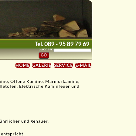
Tel.
089 - 95 89 79 69
Suchen:
HOME
GALERIE
SERVICE
E-MAIL
amine, Offene Kamine, Marmorkamine,
lletöfen, Elektrische Kaminfeuer und
ührlicher und genauer.
 entspricht