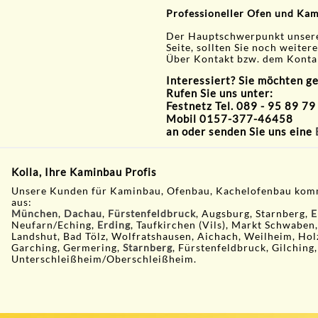
Professioneller Ofen und Ka
Der Hauptschwerpunkt unserer 
Seite, sollten Sie noch weite
Über Kontakt bzw. dem Kontak
Interessiert? Sie möchten g
Rufen Sie uns unter:
Festnetz Tel. 089 - 95 89 79
Mobil 0157-377-46458
an oder senden Sie uns eine
Kolla, Ihre Kaminbau Profis
Unsere Kunden für Kaminbau, Ofenbau, Kachelofenbau kom
aus:
München
,
Dachau
,
Fürstenfeldbruck
, Augsburg, Starnberg,
E
Neufarn/Eching,
Erding
, Taufkirchen (Vils), Markt Schwaben
Landshut, Bad Tölz, Wolfratshausen, Aichach, Weilheim, Hol
Garching, Germering,
Starnberg
, Fürstenfeldbruck, Gilching,
Unterschleißheim/Oberschleißheim.