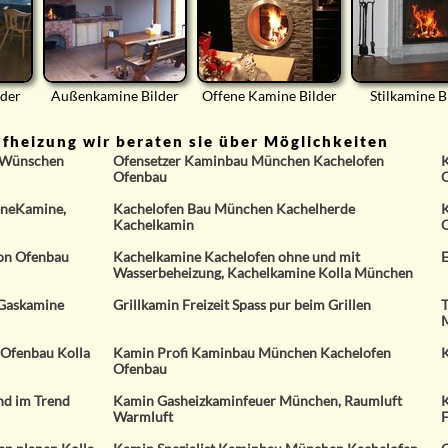
lder
Außenkamine Bilder
Offene Kamine Bilder
Stilkamine B
heizung wir beraten sie über Möglichkeiten
 Wünschen
Ofensetzer Kaminbau München Kachelofen
K
Ofenbau
O
eneKamine,
Kachelofen Bau München Kachelherde
K
Kachelkamin
on Ofenbau
Kachelkamine Kachelofen ohne und mit
E
Wasserbeheizung, Kachelkamine Kolla München
 Gaskamine
Grillkamin Freizeit Spass pur beim Grillen
T
 Ofenbau Kolla
Kamin Profi Kaminbau München Kachelofen
K
Ofenbau
nd im Trend
Kamin Gasheizkaminfeuer München, Raumluft
K
Warmluft
F