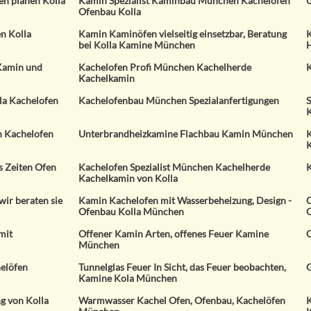
en planen Kolla
Kamin Spezialist Kaminbau München Kachelofen
G
Ofenbau Kolla
n Kolla
Kamin Kaminöfen vielseitig einsetzbar, Beratung
K
bei Kolla Kamine München
H
Kamin und
Kachelofen Profi München Kachelherde
K
Kachelkamin
la Kachelofen
Kachelofenbau München Spezialanfertigungen
S
 Kachelofen
Unterbrandheizkamine Flachbau Kamin München
K
K
s Zeiten Ofen
Kachelofen Spezialist München Kachelherde
K
Kachelkamin von Kolla
ir beraten sie
Kamin Kachelofen mit Wasserbeheizung, Design -
O
Ofenbau Kolla München
mit
Offener Kamin Arten, offenes Feuer Kamine
O
München
elöfen
Tunnelglas Feuer In Sicht, das Feuer beobachten,
G
Kamine Kola München
g von Kolla
Warmwasser Kachel Ofen, Ofenbau, Kachelöfen
K