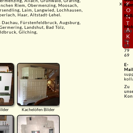
ermenzing, Allach, Grünwald, Grafing,
x
K
Kam
München Riem, Obermenzing, Moosach,
O
-
rsendling, Laim, Langwied, Lochhausen,
erlach, Haar, Altstadt-Lehel.
Koll
N
T
s Dachau, Fürstenfeldbruck, Augsburg,
Mob
 Germering, Landshut, Bad Tölz,
A
089
ldbruck, Gilching,
K
-
95
T
89
79
69
E-
Mai
sup
koll
Zu
uns
Kon
ilder
Kachelöfen Bilder