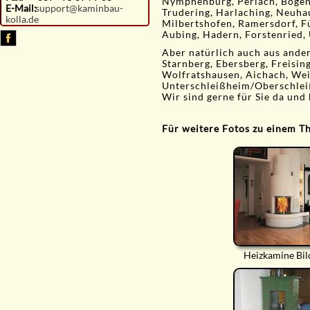
Nymphenburg, Perlach, Bogenh
E-Mail:
support@kaminbau-
Trudering, Harlaching, Neuha
kolla.de
Milbertshofen, Ramersdorf, F
Aubing, Hadern, Forstenried, 
Aber natürlich auch aus ande
Starnberg, Ebersberg, Freisin
Wolfratshausen, Aichach, Weil
Unterschleißheim/Oberschlei
Wir sind gerne für Sie da und 
Für weitere Fotos zu einem The
Heizkamine Bil