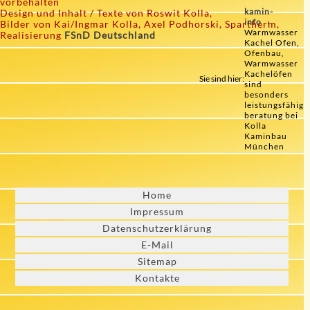
vorbehalten
kamin-
Design und Inhalt / Texte von Roswit Kolla,
info
Bilder von Kai/Ingmar Kolla, Axel Podhorski, Spartherm,
Warmwasser
Realisierung
FSnD Deutschland
Kachel Ofen,
Ofenbau,
Warmwasser
Kachelöfen
Sie sind hier:
sind
besonders
leistungsfähig
beratung bei
Kolla
Kaminbau
München
Home
Impressum
Datenschutzerklärung
E-Mail
Sitemap
Kontakte