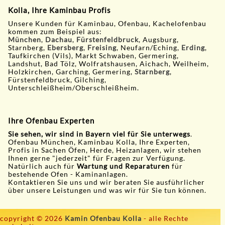
Kolla, Ihre Kaminbau Profis
Unsere Kunden für Kaminbau, Ofenbau, Kachelofenbau
kommen zum Beispiel aus:
München
,
Dachau
,
Fürstenfeldbruck
, Augsburg,
Starnberg,
Ebersberg
,
Freising
, Neufarn/Eching,
Erding
,
Taufkirchen (Vils), Markt Schwaben, Germering,
Landshut, Bad Tölz, Wolfratshausen, Aichach, Weilheim,
Holzkirchen, Garching, Germering,
Starnberg
,
Fürstenfeldbruck, Gilching,
Unterschleißheim/Oberschleißheim.
Ihre Ofenbau Experten
Sie sehen, wir sind in Bayern viel für Sie unterwegs
.
Ofenbau München, Kaminbau Kolla, Ihre Experten,
Profis in Sachen Öfen, Herde, Heizanlagen, wir stehen
Ihnen gerne "jederzeit" für Fragen zur Verfügung.
Natürlich auch für
Wartung und Reparaturen
für
bestehende Ofen - Kaminanlagen.
Kontaktieren Sie uns und wir beraten Sie ausführlicher
über unsere Leistungen und was wir für Sie tun können.
copyright © 2026
Kamin Ofenbau Kolla
- alle Rechte