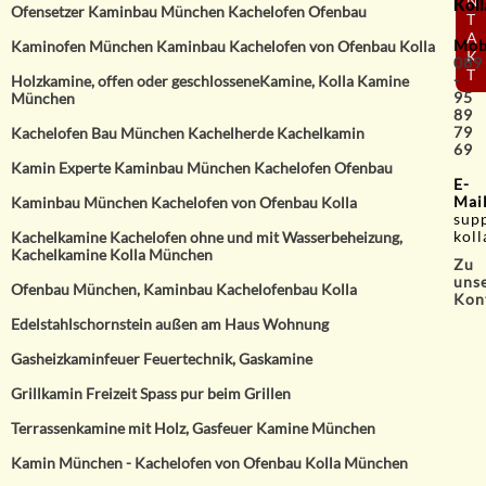
N
Koll
Ofensetzer Kaminbau München Kachelofen Ofenbau
T
A
Mob
Kaminofen München Kaminbau Kachelofen von Ofenbau Kolla
K
089
T
-
Holzkamine, offen oder geschlosseneKamine, Kolla Kamine
95
München
89
79
Kachelofen Bau München Kachelherde Kachelkamin
69
Kamin Experte Kaminbau München Kachelofen Ofenbau
E-
Mai
Kaminbau München Kachelofen von Ofenbau Kolla
sup
koll
Kachelkamine Kachelofen ohne und mit Wasserbeheizung,
Kachelkamine Kolla München
Zu
uns
Ofenbau München, Kaminbau Kachelofenbau Kolla
Kon
Edelstahlschornstein außen am Haus Wohnung
Gasheizkaminfeuer Feuertechnik, Gaskamine
Grillkamin Freizeit Spass pur beim Grillen
Terrassenkamine mit Holz, Gasfeuer Kamine München
Kamin München - Kachelofen von Ofenbau Kolla München