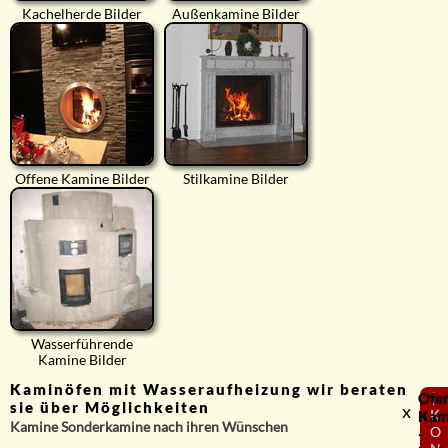
Kachelherde Bilder
Außenkamine Bilder
Offene Kamine Bilder
Stilkamine Bilder
Wasserführende
Kamine Bilder
Kaminöfen mit Wasseraufheizung wir beraten
Ofe
⟨
sie über Möglichkeiten
x
K
Kam
Kamine Sonderkamine nach ihren Wünschen
O
-