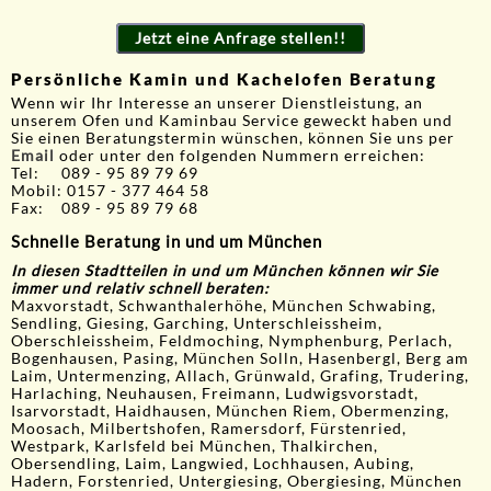
Jetzt eine Anfrage stellen!!
Persönliche Kamin und Kachelofen Beratung
Wenn wir Ihr Interesse an unserer Dienstleistung, an
unserem Ofen und Kaminbau Service geweckt haben und
Sie einen Beratungstermin wünschen, können Sie uns per
Email
oder unter den folgenden Nummern erreichen:
Tel: 089 - 95 89 79 69
Mobil: 0157 - 377 464 58
Fax: 089 - 95 89 79 68
Schnelle Beratung in und um München
In diesen Stadtteilen in und um München können wir Sie
immer und relativ schnell beraten:
Maxvorstadt, Schwanthalerhöhe, München Schwabing,
Sendling, Giesing, Garching, Unterschleissheim,
Oberschleissheim, Feldmoching, Nymphenburg, Perlach,
Bogenhausen, Pasing, München Solln, Hasenbergl, Berg am
Laim, Untermenzing, Allach, Grünwald, Grafing, Trudering,
Harlaching, Neuhausen, Freimann, Ludwigsvorstadt,
Isarvorstadt, Haidhausen, München Riem, Obermenzing,
Moosach, Milbertshofen, Ramersdorf, Fürstenried,
Westpark, Karlsfeld bei München, Thalkirchen,
Obersendling, Laim, Langwied, Lochhausen, Aubing,
Hadern, Forstenried, Untergiesing, Obergiesing, München