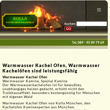
Menu
Home
Bau & Design
Suchen:
Galerie
Service
Tel.
089 - 95 89 79 69
Kontakte
E-Mail
Warmwasser Kachel Ofen, Warmwasser
Kachelöfen sind leistungsfähig
Warmwasser Kachel Ofen
Warmwasser Kamine, Spezial Kamine
Der Warmwasserkachelofen ist für bewußtes,
unabhängiges heizen gedacht, erhöht nicht den
Treibhauseffekt. besonders kostengünstig für Menschen
mit eigenen Wald
Warmwasser Kachel Ofen von Kolla München, den
Kachelofen Kaminexperten aus München.