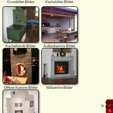
Grundöfen Bilder
Kachelöfen Bilder
Kachelherde Bilder
Außenkamine Bilder
Offene Kamine Bilder
Stilkamine Bilder
Ofe
⟨
x
K
Kam
O
-