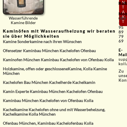
N
Koll
T
A
Mob
K
Wasserführende
089
T
Kamine Bilder
-
95
Kaminöfen mit Wasseraufheizung wir beraten
89
sie über Möglichkeiten
79
69
Kamine Sonderkamine nach ihren Wünschen
E-
Ofensetzer Kaminbau München Kachelofen Ofenbau
Mai
sup
Kaminofen München Kaminbau Kachelofen von Ofenbau Kolla
koll
Holzkamine, offen oder geschlosseneKamine, Kolla Kamine
Zu
München
uns
Kon
Kachelofen Bau München Kachelherde Kachelkamin
Kamin Experte Kaminbau München Kachelofen Ofenbau
Kaminbau München Kachelofen von Ofenbau Kolla
Kachelkamine Kachelofen ohne und mit Wasserbeheizung,
Kachelkamine Kolla München
Ofenbau München, Kaminbau Kachelofenbau Kolla