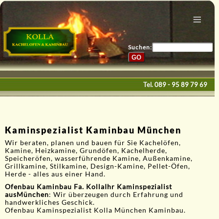
Menu
Home
Bau & Design
Suchen:
Galerie
Service
Tel.
089 - 95 89 79 69
Kontakte
E-Mail
Kaminspezialist Kaminbau München
Wir beraten, planen und bauen für Sie Kachelöfen,
Kamine, Heizkamine, Grundöfen, Kachelherde,
Speicheröfen, wasserführende Kamine, Außenkamine,
Grillkamine, Stilkamine, Design-Kamine, Pellet-Öfen,
Herde - alles aus einer Hand.
Ofenbau Kaminbau Fa. Kolla
Ihr Kaminspezialist
aus
München
: Wir überzeugen durch Erfahrung und
handwerkliches Geschick.
Ofenbau Kaminspezialist Kolla München Kaminbau.