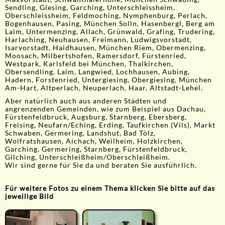
Sendling, Giesing, Garching, Unterschleissheim,
Oberschleissheim, Feldmoching, Nymphenburg, Perlach,
Bogenhausen, Pasing, München Solln, Hasenbergl, Berg am
Laim, Untermenzing, Allach, Grünwald, Grafing, Trudering,
Harlaching, Neuhausen, Freimann, Ludwigsvorstadt,
Isarvorstadt, Haidhausen, München Riem, Obermenzing,
Moosach, Milbertshofen, Ramersdorf, Fürstenried,
Westpark, Karlsfeld bei München, Thalkirchen,
Obersendling, Laim, Langwied, Lochhausen, Aubing,
Hadern, Forstenried, Untergiesing, Obergiesing, München
Am-Hart, Altperlach, Neuperlach, Haar, Altstadt-Lehel.
Aber natürlich auch aus anderen Städten und
angrenzenden Gemeinden, wie zum Beispiel aus Dachau,
Fürstenfeldbruck, Augsburg, Starnberg, Ebersberg,
Freising, Neufarn/Eching, Erding, Taufkirchen (Vils), Markt
Schwaben, Germering, Landshut, Bad Tölz,
Wolfratshausen, Aichach, Weilheim, Holzkirchen,
Garching, Germering, Starnberg, Fürstenfeldbruck,
Gilching, Unterschleißheim/Oberschleißheim.
Wir sind gerne für Sie da und beraten Sie ausführlich.
Für weitere Fotos zu einem Thema klicken Sie bitte auf das
jeweilige Bild