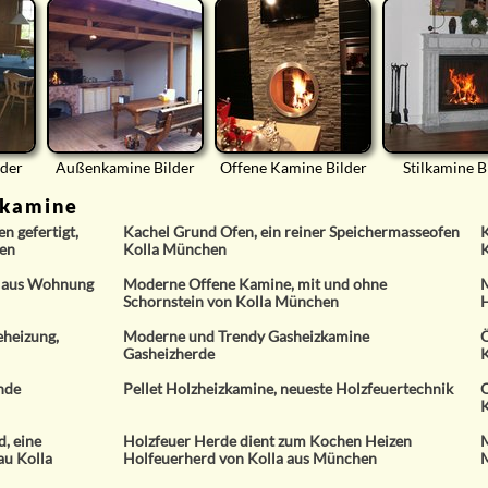
lder
Außenkamine Bilder
Offene Kamine Bilder
Stilkamine B
rkamine
 gefertigt,
Kachel Grund Ofen, ein reiner Speichermasseofen
K
en
Kolla München
 Haus Wohnung
Moderne Offene Kamine, mit und ohne
M
Schornstein von Kolla München
H
eheizung,
Moderne und Trendy Gasheizkamine
Ö
Gasheizherde
K
nde
Pellet Holzheizkamine, neueste Holzfeuertechnik
O
, eine
Holzfeuer Herde dient zum Kochen Heizen
M
au Kolla
Holfeuerherd von Kolla aus München
M