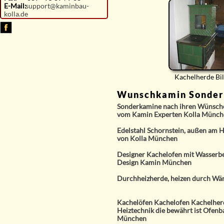
E-Mail:
support@kaminbau-
kolla.de
Kachelherde Bi
Wunschkamin Sonde
Sonderkamine nach ihren Wünschen
vom Kamin Experten Kolla Münch
Edelstahl Schornstein, außen am
von Kolla München
Designer Kachelofen mit Wasserb
Design Kamin München
Durchheizherde, heizen durch Wä
Kachelöfen Kachelofen Kachelherd
Heiztechnik die bewährt ist Ofenb
München