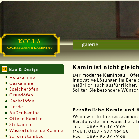
galerie
Kamin ist nicht gleic
Bau & Design
Der
moderne Kaminbau - Ofe
Heizkamine
innovative Lösungen im Bereic
Gaskamine
natürlich auch ausführlicher.
Speicheröfen
Sollten Sie besondere Wünsche
Grundöfen
Kachelöfen
Herde
Persönliche Kamin und 
Außenkamine
Wenn wir Ihr Interesse an un
Offene Kamine
Beratungstermin wünschen, k
Stilkamine
Tel: 089 - 95 89 79 69
Wasserführende Kamine
Mobil: 0157 - 377 464 58
Schornsteinbau
Fax: 089 - 95 89 79 68