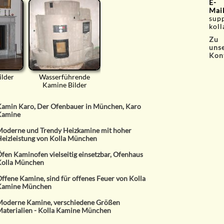
E-
Mai
sup
koll
Zu
uns
Kon
ilder
Wasserführende
Kamine Bilder
amin Karo, Der Ofenbauer in München, Karo
Kamine
oderne und Trendy Heizkamine mit hoher
eizleistung von Kolla München
fen Kaminofen vielseitig einsetzbar, Ofenhaus
olla München
ffene Kamine, sind für offenes Feuer von Kolla
Kamine München
oderne Kamine, verschiedene Größen
aterialien - Kolla Kamine München