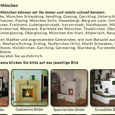
m München
 München können wir Sie immer und relativ schnell beraten:
e, München Schwabing, Sendling, Giesing, Garching, Untersch
ausen, Pasing, München Solln, Hasenbergl, Berg am Laim, Unt
usen, Freimann, Ludwigsvorstadt, Isarvorstadt, Haidhausen, 
ürstenried, Westpark, Karlsfeld bei München, Thalkirchen, Obe
Untergiesing, Obergiesing, München Am-Hart, Altperlach, Neup
ren Städten und angrenzenden Gemeinden, wie zum Beispiel au
g, Neufarn/Eching, Erding, Taufkirchen (Vils), Markt Schwaben,
heim, Holzkirchen, Garching, Germering, Starnberg, Fürstenfe
ßheim.
beraten Sie ausführlich.
ma klicken Sie bitte auf das jeweilige Bild
Gaskamine Bilder
der
Speicheröfen Bilder
Grundöfen B