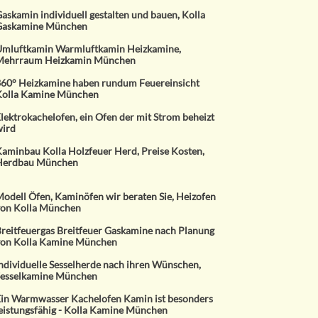
askamin individuell gestalten und bauen, Kolla
Gaskamine München
mluftkamin Warmluftkamin Heizkamine,
Mehrraum Heizkamin München
60° Heizkamine haben rundum Feuereinsicht
olla Kamine München
lektrokachelofen, ein Ofen der mit Strom beheizt
ird
aminbau Kolla Holzfeuer Herd, Preise Kosten,
Herdbau München
odell Öfen, Kaminöfen wir beraten Sie, Heizofen
on Kolla München
reitfeuergas Breitfeuer Gaskamine nach Planung
on Kolla Kamine München
ndividuelle Sesselherde nach ihren Wünschen,
esselkamine München
in Warmwasser Kachelofen Kamin ist besonders
eistungsfähig - Kolla Kamine München