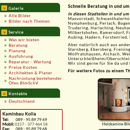
Schnelle Beratung in und u
Galerie
In diesen Stadteilen in und um
Alle Bilder
Maxvorstadt, Schwanthalerhöh
Bilder nach Themen
Nymphenburg, Perlach, Bogenh
Trudering, Harlaching, Neuha
Service
Milbertshofen, Ramersdorf, F
Aubing, Hadern, Forstenried, 
Was wir bieten
Aber natürlich auch aus ande
Beratung
Starnberg, Ebersberg, Freisin
Planung
Wolfratshausen, Aichach, Weil
Ausführung
Unterschleißheim/Oberschlei
Reparatur - Wartung
Wir sind gerne für Sie da und 
Preise Kosten
Für weitere Fotos zu einem The
Architekten & Planer
Nachrüstung bestehender
Öfen BImSchV
Kontakte
Deutschland
Kaminbau Kolla
Tel:
089 - 95 89 79 69
Heizkamine Bil
Mobil:
0157 - 377 464 58
Fax:
089 - 95 89 79 68