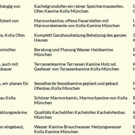
hängig von
Kachelgrundofen ein reiner Speichermasseofen,
G
Ofen Kamine Kolla München
izient von
Marmorkamine, offene Feuerstellen mit
U
Marmorelemente von Kolla Kamine München
ie, Kolla Ofen
Komplett Ganzhausheizung Beheizung des ganzen
3
Hauses
K
aminöfen
Beratung und Planung Wasser Heizkamine
E
München
w
 auch mit
Terrassenkamine Terrassen Kamine Holz od.
K
nbauer
Gasfeuer von Terassenkamine Kolla München
wir planen für
Sesselherde Sesselkamine geplant und gebaut
M
Ofenbau Kolla München
v
au Kolla
Schöner Marmorkamin, Marmorkamine von Kolla
B
München
v
rahlungswärme
Qualitäts Kachelöfen Kachelofen Kachelofenbau
I
München
S
en eingebaut,
Wasser Kamine Brauchwasser Heizungswasser
E
Kolla Kamine München
l