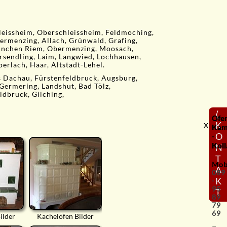
leissheim, Oberschleissheim, Feldmoching,
ermenzing, Allach, Grünwald, Grafing,
München Riem, Obermenzing, Moosach,
rsendling, Laim, Langwied, Lochhausen,
erlach, Haar, Altstadt-Lehel.
s Dachau, Fürstenfeldbruck, Augsburg,
 Germering, Landshut, Bad Tölz,
ldbruck, Gilching,
⟨
Ofe
x
K
Kam
O
-
Koll
N
T
Mob
A
089
K
-
95
T
89
79
69
ilder
Kachelöfen Bilder