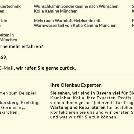
euertechnik,
Wunschkamin Sonderkamine nach Wünschen
S
hen
Kolla Kamine München
K
k in
Mehrraum Warmluft Heizkamin mit
F
n
Warmwasserteil von Kolla Kamine München
iten in
 München
erne mehr erfahren?
 69,
E-Mail
, wir rufen Sie gerne zurück.
Ihre Ofenbau Experten
men zum Beispiel
Sie sehen, wir sind in Bayern viel für S
Kaminbau Kolla, Ihre Experten, Profis 
bersberg
,
Freising
,
stehen Ihnen gerne "jederzeit" für Fra
, Germering,
Wartung und Reparaturen
für bestehen
zkirchen,
Kontaktieren Sie uns und wir beraten S
und was wir für Sie tun können.