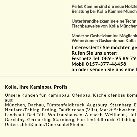
Pellet Kamine sind die neue Holzf
Beratung bei Kolla Kamine Münc
Unterbrandheizkamine eine Techni
Flachbauweise von Kolla Münche
Moderne Gasheizkamine Möglichke
Wohnräumen Gaskaminbau Kolla
Interessiert? Sie möchten g
Rufen Sie uns unter:
Festnetz Tel. 089 - 95 89 79
Mobil 0157-377-46458
an oder senden Sie uns eine
Kolla, Ihre Kaminbau Profis
Unsere Kunden für Kaminbau, Ofenbau, Kachelofenbau kom
aus:
München
,
Dachau
,
Fürstenfeldbruck
, Augsburg, Starnberg,
E
Neufarn/Eching,
Erding
, Taufkirchen (Vils), Markt Schwaben
Landshut, Bad Tölz, Wolfratshausen, Aichach, Weilheim, Hol
Garching, Germering,
Starnberg
, Fürstenfeldbruck, Gilching,
Unterschleißheim/Oberschleißheim.