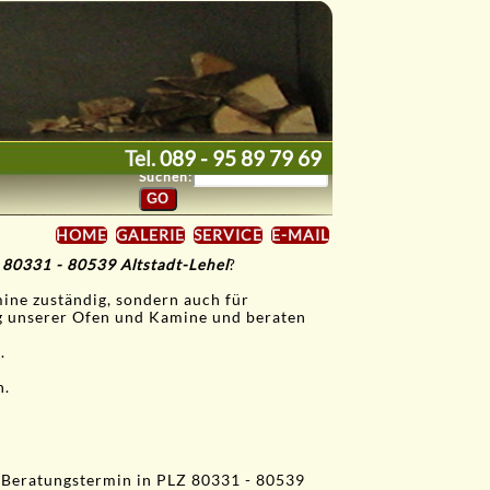
Tel.
089 - 95 89 79 69
Suchen:
HOME
GALERIE
SERVICE
E-MAIL
 80331 - 80539 Altstadt-Lehel
?
mine zuständig, sondern auch für
ng unserer Ofen und Kamine und beraten
.
n.
 Beratungstermin in PLZ 80331 - 80539