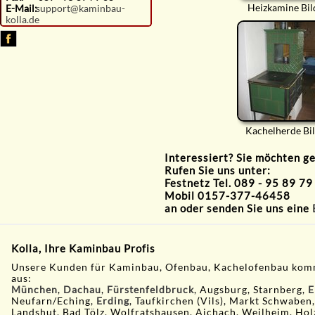
Heizkamine Bil
E-Mail:
support@kaminbau-
kolla.de
Kachelherde Bi
Interessiert? Sie möchten g
Rufen Sie uns unter:
Festnetz Tel. 089 - 95 89 79
Mobil 0157-377-46458
an oder senden Sie uns eine
Kolla, Ihre Kaminbau Profis
Unsere Kunden für Kaminbau, Ofenbau, Kachelofenbau kom
aus:
München
,
Dachau
,
Fürstenfeldbruck
, Augsburg, Starnberg,
E
Neufarn/Eching,
Erding
, Taufkirchen (Vils), Markt Schwaben
Landshut, Bad Tölz, Wolfratshausen, Aichach, Weilheim, Hol