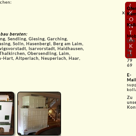
ichen:
⟨
Ofe
x
K
Kam
O
-
Koll
N
T
nbau beraten:
Mob
A
ng
,
Sendling
,
Giesing
,
Garching
,
089
asing
,
Solln
,
Hasenbergl
,
Berg am Laim
,
K
-
igsvorstadt
,
Isarvorstadt
,
Haidhausen
,
95
T
Thalkirchen
,
Obersendling
,
Laim
,
89
-Hart
,
Altperlach
,
Neuperlach
,
Haar
,
79
69
E-
Mai
sup
koll
Zu
uns
Kon