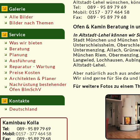
Altstadt-Lehel wünschen, kön
Tel: 089 - 95 89 79 69
Galerie
Mobil: 0157 - 377 464 58
Alle Bilder
Fax: 089 - 95 89 79 68
Bilder nach Themen
Ofen & Kamin Beratung in u
Service
In Altstadt-Lehel
können wir S
Stadt München
und
München
Was wir bieten
Unterschleissheim
,
Oberschle
Beratung
Untermenzing
,
Allach
,
Grünw
Planung
München Riem
,
Obermenzing
Langwied
,
Lochhausen
,
Aubin
Ausführung
Altstadt-Lehel
.
Reparatur - Wartung
Preise Kosten
Aber natürlich auch aus and
Wir sind gerne für Sie da und 
Architekten & Planer
Nachrüstung bestehender
Für weitere Fotos zu einem The
Öfen BImSchV
Kontakte
Deutschland
Kaminbau Kolla
Tel:
089 - 95 89 79 69
Mobil:
0157 - 377 464 58
Fax:
089 - 95 89 79 68