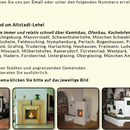
nen Sie uns per
Email
oder unter den folgenden Nummern erre
nd um Altstadt-Lehel
ie immer und relativ schnell über Kaminbau, Ofenbau, Kachelofe
 Umgebung
,
Maxvorstadt
,
Schwanthalerhöhe
,
München Schwabi
issheim
,
Feldmoching
,
Nymphenburg
,
Perlach
,
Bogenhausen
,
P
ald
,
Grafing
,
Trudering
,
Harlaching
,
Neuhausen
,
Freimann
,
Ludw
,
Moosach
,
Milbertshofen
,
Ramersdorf
,
Fürstenried
,
Westpark
,
g
,
Hadern
,
Forstenried
,
Untergiesing
,
Obergiesing
,
München Am
eren Städten und angrenzenden Gemeinden.
beraten Sie ausführlich.
ma klicken Sie bitte auf das jeweilige Bild