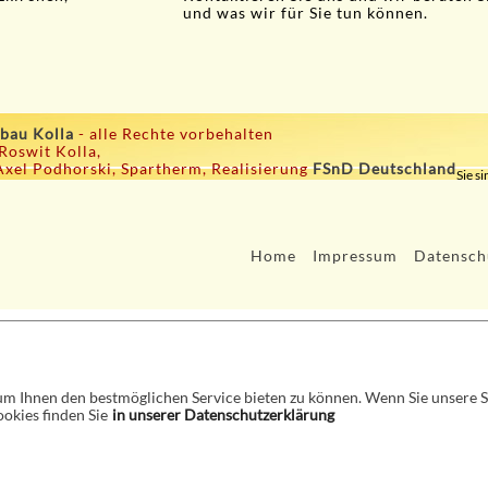
und was wir für Sie tun können.
bau Kolla
- alle Rechte vorbehalten
 Roswit Kolla,
Axel Podhorski, Spartherm, Realisierung
FSnD Deutschland
Sie si
Home
Impressum
Datensch
 Ihnen den bestmöglichen Service bieten zu können. Wenn Sie unsere Sei
okies finden Sie
in unserer Datenschutzerklärung