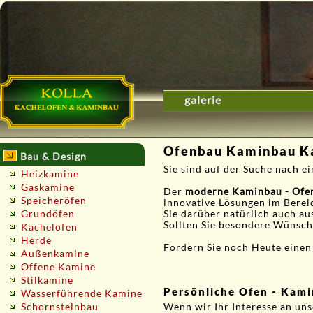
galerie
Ofenbau Kaminbau Ka
Bau & Design
Sie sind auf der Suche nach 
Heizkamine
Gaskamine
Der
moderne Kaminbau - Ofe
Speicheröfen
innovative Lösungen im Berei
Grundöfen
Sie darüber natürlich auch au
Sollten Sie besondere Wünsche
Kachelöfen
Herde
Fordern Sie noch Heute einen
Außenkamine
Offene Kamine
Stilkamine
Persönliche Ofen - Kami
Wasserführende Kamine
Schornsteinbau
Wenn wir Ihr Interesse an un