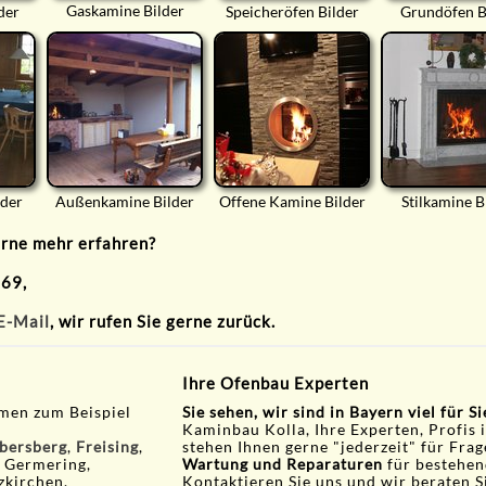
Gaskamine Bilder
der
Speicheröfen Bilder
Grundöfen B
lder
Außenkamine Bilder
Offene Kamine Bilder
Stilkamine B
erne mehr erfahren?
 69,
E-Mail
, wir rufen Sie gerne zurück.
Ihre Ofenbau Experten
men zum Beispiel
Sie sehen, wir sind in Bayern viel für S
Kaminbau Kolla, Ihre Experten, Profis 
bersberg
,
Freising
,
stehen Ihnen gerne "jederzeit" für Fra
, Germering,
Wartung und Reparaturen
für bestehen
zkirchen,
Kontaktieren Sie uns und wir beraten S