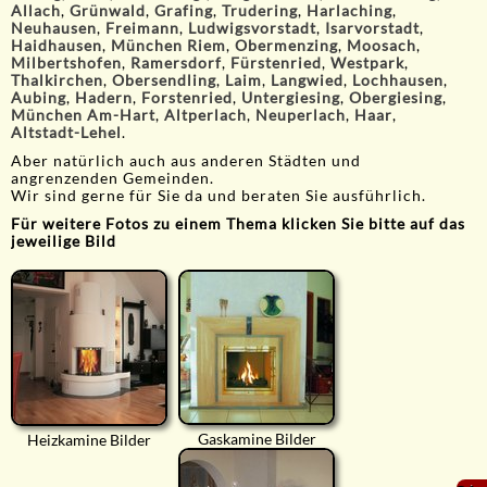
Allach
,
Grünwald
,
Grafing
,
Trudering
,
Harlaching
,
Neuhausen
,
Freimann
,
Ludwigsvorstadt
,
Isarvorstadt
,
Haidhausen
,
München Riem
,
Obermenzing
,
Moosach
,
Milbertshofen
,
Ramersdorf
,
Fürstenried
,
Westpark
,
Thalkirchen
,
Obersendling
,
Laim
,
Langwied
,
Lochhausen
,
Aubing
,
Hadern
,
Forstenried
,
Untergiesing
,
Obergiesing
,
München Am-Hart
,
Altperlach
,
Neuperlach
,
Haar
,
Altstadt-Lehel
.
Aber natürlich auch aus anderen Städten und
angrenzenden Gemeinden.
Wir sind gerne für Sie da und beraten Sie ausführlich.
Für weitere Fotos zu einem Thema klicken Sie bitte auf das
jeweilige Bild
Gaskamine Bilder
Heizkamine Bilder