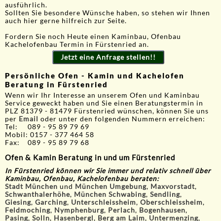
ausführlich.
Sollten Sie besondere Wünsche haben, so stehen wir Ihnen
auch hier gerne hilfreich zur Seite.
Fordern Sie noch Heute einen Kaminbau, Ofenbau
Kachelofenbau Termin in Fürstenried an.
Jetzt eine Anfrage stellen!!
Persönliche Ofen - Kamin und Kachelofen
Beratung in Fürstenried
Wenn wir Ihr Interesse an unserem Ofen und Kaminbau
Service geweckt haben und Sie einen Beratungstermin in
PLZ 81379 - 81479 Fürstenried wünschen, können Sie uns
per
Email
oder unter den folgenden Nummern erreichen:
Tel: 089 - 95 89 79 69
Mobil: 0157 - 377 464 58
Fax: 089 - 95 89 79 68
Ofen & Kamin Beratung in und um Fürstenried
In Fürstenried
können wir Sie immer und relativ schnell über
Kaminbau, Ofenbau, Kachelofenbau beraten:
Stadt München
und
München Umgebung
,
Maxvorstadt
,
Schwanthalerhöhe
,
München Schwabing
,
Sendling
,
Giesing
,
Garching
,
Unterschleissheim
,
Oberschleissheim
,
Feldmoching
,
Nymphenburg
,
Perlach
,
Bogenhausen
,
Pasing
,
Solln
,
Hasenbergl
,
Berg am Laim
,
Untermenzing
,