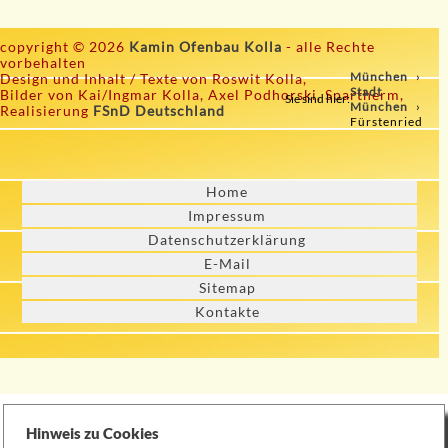
copyright © 2026
Kamin Ofenbau Kolla
- alle Rechte
vorbehalten
München
Design und Inhalt / Texte von Roswit Kolla,
Stadt
Bilder von Kai/Ingmar Kolla, Axel Podhorski, Spartherm,
Sie sind hier:
München
Realisierung
FSnD Deutschland
Fürstenried
Home
Impressum
Datenschutzerklärung
E-Mail
Sitemap
Kontakte
Hinweis zu Cookies