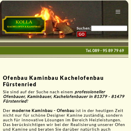
Menu
Home
Bau & Design
Suchen:
Galerie
Service
Tel.
089 - 95 89 79 69
Kontakte
E-Mail
Ofenbau Kaminbau Kachelofenbau
Fürstenried
Sie sind auf der Suche nach einem
professioneller
Ofenbauer, Kaminbauer, Kachelofenbauer in 81379 - 81479
Fürstenried
?
Der
moderne Kaminbau - Ofenbau
ist in der heutigen Zeit
nicht nur für schöne Designer Kamine zuständig, sondern
auch für innovative Lösungen im Bereich Heizleistungen.
Das berücksichtigen wir bei der Realisierung unserer Ofen
und Kamine und beraten Sie darüber natürlich auch