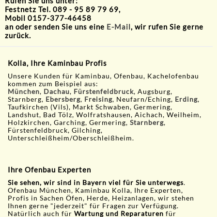
Rufen Sie uns unter:
Festnetz Tel. 089 - 95 89 79 69,
Mobil 0157-377-46458
an oder senden Sie uns eine
E-Mail
, wir rufen Sie gerne
zurück.
Kolla, Ihre Kaminbau Profis
Unsere Kunden für Kaminbau, Ofenbau, Kachelofenbau
kommen zum Beispiel aus:
München
,
Dachau
,
Fürstenfeldbruck
, Augsburg,
Starnberg,
Ebersberg
,
Freising
, Neufarn/Eching,
Erding
,
Taufkirchen (Vils), Markt Schwaben, Germering,
Landshut, Bad Tölz, Wolfratshausen, Aichach, Weilheim,
Holzkirchen, Garching, Germering,
Starnberg
,
Fürstenfeldbruck, Gilching,
Unterschleißheim/Oberschleißheim.
Ihre Ofenbau Experten
Sie sehen, wir sind in Bayern viel für Sie unterwegs
.
Ofenbau München, Kaminbau Kolla, Ihre Experten,
Profis in Sachen Öfen, Herde, Heizanlagen, wir stehen
Ihnen gerne "jederzeit" für Fragen zur Verfügung.
Natürlich auch für
Wartung und Reparaturen
für