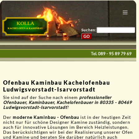
Menu
Home
Bau & Design
Suchen:
Galerie
Service
Tel.
089 - 95 89 79 69
Kontakte
E-Mail
Ofenbau Kaminbau Kachelofenbau
Ludwigsvorstadt-Isarvorstadt
Sie sind auf der Suche nach einem
professioneller
Ofenbauer, Kaminbauer, Kachelofenbauer in 80335 - 80469
Ludwigsvorstadt-Isarvorstadt
?
Der
moderne Kaminbau - Ofenbau
ist in der heutigen Zeit
nicht nur für schöne Designer Kamine zuständig, sondern
auch für innovative Lösungen im Bereich Heizleistungen.
Das berücksichtigen wir bei der Realisierung unserer Ofen
und Kamine und beraten Sie darüber natürlich auch