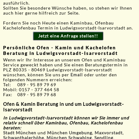
ausführlich.
Sollten Sie besondere Wünsche haben, so stehen wir Ihnen
auch hier gerne hilfreich zur Seite.
Fordern Sie noch Heute einen Kaminbau, Ofenbau
Kachelofenbau Termin in Ludwigsvorstadt-Isarvorstadt an.
Jetzt eine Anfrage stellen!!
Persönliche Ofen - Kamin und Kachelofen
Beratung in Ludwigsvorstadt-Isarvorstadt
Wenn wir Ihr Interesse an unserem Ofen und Kaminbau
Service geweckt haben und Sie einen Beratungstermin in
PLZ 80335 - 80469 Ludwigsvorstadt-Isarvorstadt
wünschen, können Sie uns per
Email
oder unter den
folgenden Nummern erreichen:
Tel: 089 - 95 89 79 69
Mobil: 0157 - 377 464 58
Fax: 089 - 95 89 79 68
Ofen & Kamin Beratung in und um Ludwigsvorstadt-
Isarvorstadt
In Ludwigsvorstadt-Isarvorstadt
können wir Sie immer und
relativ schnell über Kaminbau, Ofenbau, Kachelofenbau
beraten:
Stadt München
und
München Umgebung
,
Maxvorstadt
,
Schwanthalerhöhe
,
München Schwabing
,
Sendling
,