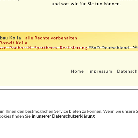
und was wir für Sie tun können.
bau Kolla
- alle Rechte vorbehalten
 Roswit Kolla,
Sie
Axel Podhorski, Spartherm, Realisierung
FSnD Deutschland
Home
Impressum
Datensch
 Ihnen den bestmöglichen Service bieten zu können. Wenn Sie unsere Sei
okies finden Sie
in unserer Datenschutzerklärung