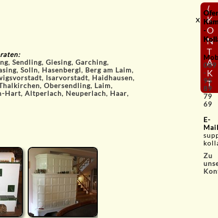
⟨
Ofe
x
K
Kam
O
-
Koll
N
T
raten:
Mob
A
ng
,
Sendling
,
Giesing
,
Garching
,
089
asing
,
Solln
,
Hasenbergl
,
Berg am Laim
,
K
-
igsvorstadt
,
Isarvorstadt
,
Haidhausen
,
95
T
Thalkirchen
,
Obersendling
,
Laim
,
89
-Hart
,
Altperlach
,
Neuperlach
,
Haar
,
79
69
E-
Mai
sup
koll
Zu
uns
Kon