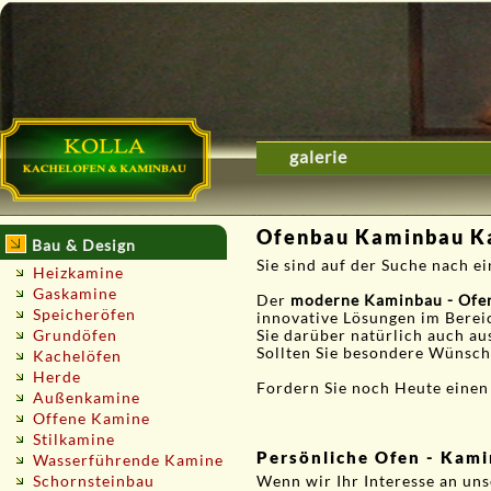
galerie
Ofenbau Kaminbau Ka
Bau & Design
Sie sind auf der Suche nach 
Heizkamine
Gaskamine
Der
moderne Kaminbau - Ofe
Speicheröfen
innovative Lösungen im Berei
Grundöfen
Sie darüber natürlich auch au
Sollten Sie besondere Wünsche
Kachelöfen
Herde
Fordern Sie noch Heute einen
Außenkamine
Offene Kamine
Stilkamine
Persönliche Ofen - Kami
Wasserführende Kamine
Schornsteinbau
Wenn wir Ihr Interesse an un