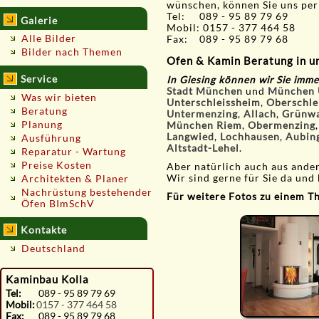
wünschen, können Sie uns pe
Tel: 089 - 95 89 79 69
Galerie
Mobil: 0157 - 377 464 58
Alle Bilder
Fax: 089 - 95 89 79 68
Bilder nach Themen
Ofen & Kamin Beratung in u
Service
In Giesing
können wir Sie imme
Stadt München
und
München
Was wir bieten
Unterschleissheim
,
Oberschle
Beratung
Untermenzing
,
Allach
,
Grünw
Planung
München Riem
,
Obermenzing
Langwied
,
Lochhausen
,
Aubin
Ausführung
Altstadt-Lehel
.
Reparatur - Wartung
Preise Kosten
Aber natürlich auch aus and
Wir sind gerne für Sie da und 
Architekten & Planer
Nachrüstung bestehender
Für weitere Fotos zu einem The
Öfen BImSchV
Kontakte
Deutschland
Kaminbau Kolla
Tel:
089 - 95 89 79 69
Mobil:
0157 - 377 464 58
Fax:
089 - 95 89 79 68