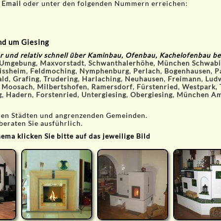
r
Email
oder unter den folgenden Nummern erreichen:
nd um Giesing
r und relativ schnell über Kaminbau, Ofenbau, Kachelofenbau be
 Umgebung
,
Maxvorstadt
,
Schwanthalerhöhe
,
München Schwabi
issheim
,
Feldmoching
,
Nymphenburg
,
Perlach
,
Bogenhausen
,
P
ald
,
Grafing
,
Trudering
,
Harlaching
,
Neuhausen
,
Freimann
,
Ludw
,
Moosach
,
Milbertshofen
,
Ramersdorf
,
Fürstenried
,
Westpark
,
g
,
Hadern
,
Forstenried
,
Untergiesing
,
Obergiesing
,
München Am
eren Städten und angrenzenden Gemeinden.
beraten Sie ausführlich.
ma klicken Sie bitte auf das jeweilige Bild