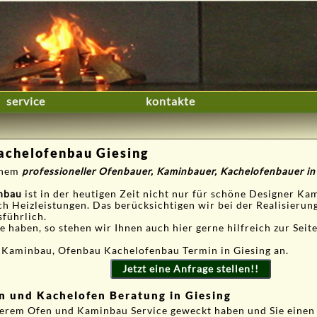
service
kontakte
chelofenbau Giesing
einem
professioneller Ofenbauer, Kaminbauer, Kachelofenbauer in
nbau
ist in der heutigen Zeit nicht nur für schöne Designer Ka
ch Heizleistungen. Das berücksichtigen wir bei der Realisieru
sführlich.
 haben, so stehen wir Ihnen auch hier gerne hilfreich zur Seite
 Kaminbau, Ofenbau Kachelofenbau Termin in Giesing an.
Jetzt eine Anfrage stellen!!
n und Kachelofen Beratung in Giesing
serem Ofen und Kaminbau Service geweckt haben und Sie einen