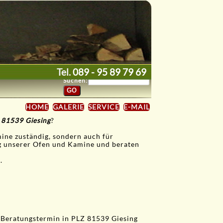
Tel.
089 - 95 89 79 69
Suchen:
HOME
GALERIE
SERVICE
E-MAIL
 81539 Giesing
?
mine zuständig, sondern auch für
ng unserer Ofen und Kamine und beraten
.
 Beratungstermin in PLZ 81539 Giesing