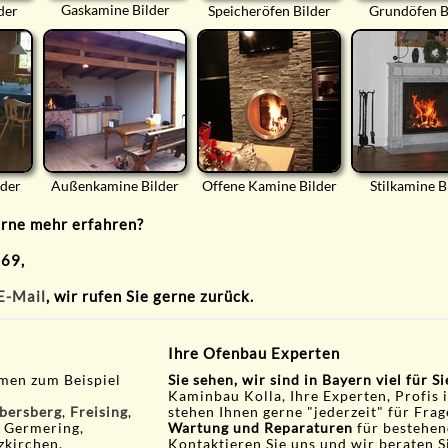
Gaskamine Bilder
der
Speicheröfen Bilder
Grundöfen B
lder
Außenkamine Bilder
Offene Kamine Bilder
Stilkamine B
erne mehr erfahren?
 69,
E-Mail
, wir rufen Sie gerne zurück.
Ihre Ofenbau Experten
men zum Beispiel
Sie sehen, wir sind in Bayern viel für S
Kaminbau Kolla, Ihre Experten, Profis 
bersberg
,
Freising
,
stehen Ihnen gerne "jederzeit" für Fra
, Germering,
Wartung und Reparaturen
für bestehen
zkirchen,
Kontaktieren Sie uns und wir beraten S