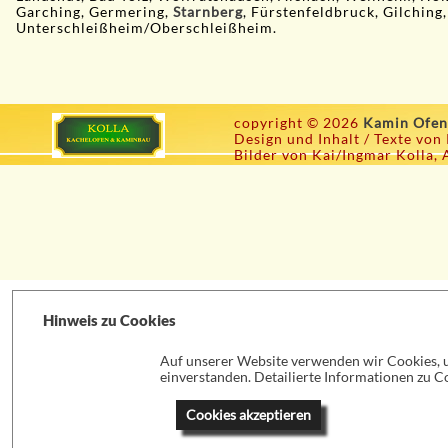
Garching, Germering,
Starnberg
, Fürstenfeldbruck, Gilching,
Unterschleißheim/Oberschleißheim.
copyright © 2026
Kamin Ofen
Design und Inhalt / Texte von
Bilder von Kai/Ingmar Kolla, 
Hinweis zu Cookies
Auf unserer Website verwenden wir Cookies, um
einverstanden. Detailierte Informationen zu Co
Cookies akzeptieren