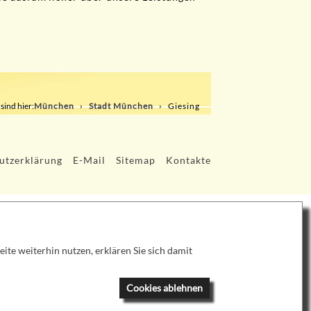
 sind hier:
München
Stadt München
Giesing
utzerklärung
E-Mail
Sitemap
Kontakte
te weiterhin nutzen, erklären Sie sich damit
Cookies ablehnen