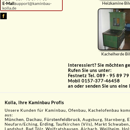
Heizkamine Bil
E-Mail:
support@kaminbau-
kolla.de
Kachelherde Bi
Interessiert? Sie möchten g
Rufen Sie uns unter:
Festnetz Tel. 089 - 95 89 79
Mobil 0157-377-46458
an oder senden Sie uns eine
Kolla, Ihre Kaminbau Profis
Unsere Kunden für Kaminbau, Ofenbau, Kachelofenbau kom
aus:
München
,
Dachau
,
Fürstenfeldbruck
, Augsburg, Starnberg,
E
Neufarn/Eching,
Erding
, Taufkirchen (Vils), Markt Schwaben
Landshut, Bad Tölz, Wolfratshausen, Aichach, Weilheim, Hol