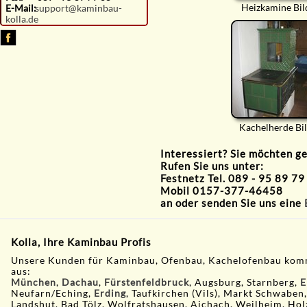
Heizkamine Bil
E-Mail:
support@kaminbau-
kolla.de
Kachelherde Bi
Interessiert? Sie möchten g
Rufen Sie uns unter:
Festnetz Tel. 089 - 95 89 79
Mobil 0157-377-46458
an oder senden Sie uns eine
Kolla, Ihre Kaminbau Profis
Unsere Kunden für Kaminbau, Ofenbau, Kachelofenbau kom
aus:
München
,
Dachau
,
Fürstenfeldbruck
, Augsburg, Starnberg,
E
Neufarn/Eching,
Erding
, Taufkirchen (Vils), Markt Schwaben
Landshut, Bad Tölz, Wolfratshausen, Aichach, Weilheim, Hol