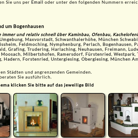
n Sie uns per
Email
oder unter den folgenden Nummern erreic
und um Bogenhausen
e immer und relativ schnell über Kaminbau, Ofenbau, Kachelofen
 Umgebung
,
Maxvorstadt
,
Schwanthalerhöhe
,
München Schwabi
issheim
,
Feldmoching
,
Nymphenburg
,
Perlach
,
Bogenhausen
,
P
ald
,
Grafing
,
Trudering
,
Harlaching
,
Neuhausen
,
Freimann
,
Ludw
,
Moosach
,
Milbertshofen
,
Ramersdorf
,
Fürstenried
,
Westpark
,
g
,
Hadern
,
Forstenried
,
Untergiesing
,
Obergiesing
,
München Am
eren Städten und angrenzenden Gemeinden.
beraten Sie ausführlich.
ma klicken Sie bitte auf das jeweilige Bild