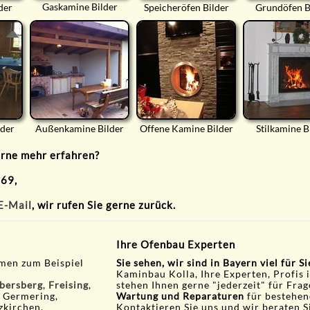
Gaskamine Bilder
der
Speicheröfen Bilder
Grundöfen B
lder
Außenkamine Bilder
Offene Kamine Bilder
Stilkamine B
erne mehr erfahren?
 69,
E-Mail
, wir rufen Sie gerne zurück.
Ihre Ofenbau Experten
men zum Beispiel
Sie sehen, wir sind in Bayern viel für S
Kaminbau Kolla, Ihre Experten, Profis 
bersberg
,
Freising
,
stehen Ihnen gerne "jederzeit" für Fra
, Germering,
Wartung und Reparaturen
für bestehen
zkirchen,
Kontaktieren Sie uns und wir beraten S