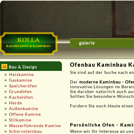
galerie
Ofenbau Kaminbau K
Bau & Design
Sie sind auf der Suche nach 
Heizkamine
Gaskamine
Der
moderne Kaminbau - Ofe
Speicheröfen
innovative Lösungen im Berei
Grundöfen
Sie darüber natürlich auch au
Sollten Sie besondere Wünsche
Kachelöfen
Herde
Fordern Sie noch Heute eine
Außenkamine
Offene Kamine
Stilkamine
Persönliche Ofen - Kam
Wasserführende Kamine
Schornsteinbau
Wenn wir Ihr Interesse an un