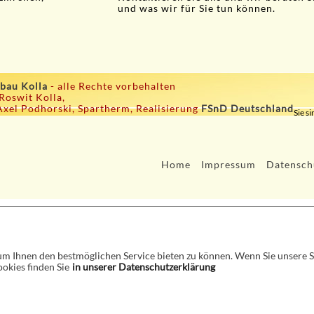
und was wir für Sie tun können.
bau Kolla
- alle Rechte vorbehalten
 Roswit Kolla,
Axel Podhorski, Spartherm, Realisierung
FSnD Deutschland
Sie si
Home
Impressum
Datensch
 Ihnen den bestmöglichen Service bieten zu können. Wenn Sie unsere Sei
okies finden Sie
in unserer Datenschutzerklärung