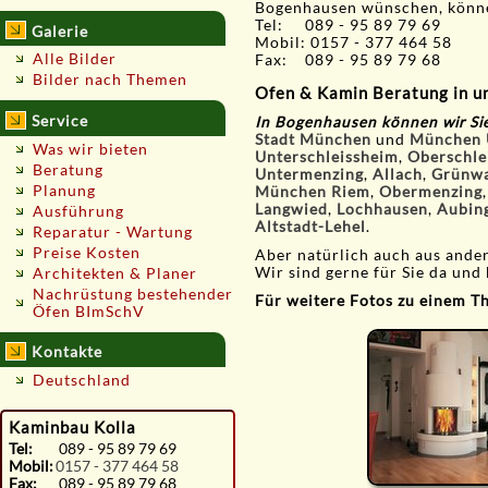
Bogenhausen wünschen, könne
Tel: 089 - 95 89 79 69
Galerie
Mobil: 0157 - 377 464 58
Alle Bilder
Fax: 089 - 95 89 79 68
Bilder nach Themen
Ofen & Kamin Beratung in 
Service
In Bogenhausen
können wir Si
Stadt München
und
München
Was wir bieten
Unterschleissheim
,
Oberschle
Beratung
Untermenzing
,
Allach
,
Grünw
Planung
München Riem
,
Obermenzing
Langwied
,
Lochhausen
,
Aubin
Ausführung
Altstadt-Lehel
.
Reparatur - Wartung
Preise Kosten
Aber natürlich auch aus and
Wir sind gerne für Sie da und 
Architekten & Planer
Nachrüstung bestehender
Für weitere Fotos zu einem The
Öfen BImSchV
Kontakte
Deutschland
Kaminbau Kolla
Tel:
089 - 95 89 79 69
Mobil:
0157 - 377 464 58
Fax:
089 - 95 89 79 68