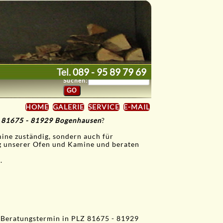
Tel.
089 - 95 89 79 69
Suchen:
HOME
GALERIE
SERVICE
E-MAIL
in 81675 - 81929 Bogenhausen
?
mine zuständig, sondern auch für
ng unserer Ofen und Kamine und beraten
.
.
 Beratungstermin in PLZ 81675 - 81929