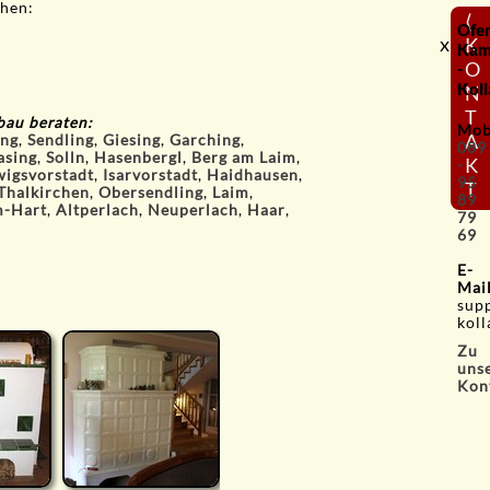
hen:
⟨
Ofe
x
K
Kam
O
-
Koll
N
T
bau beraten:
Mob
A
ng
,
Sendling
,
Giesing
,
Garching
,
089
asing
,
Solln
,
Hasenbergl
,
Berg am Laim
,
K
-
igsvorstadt
,
Isarvorstadt
,
Haidhausen
,
95
T
Thalkirchen
,
Obersendling
,
Laim
,
89
-Hart
,
Altperlach
,
Neuperlach
,
Haar
,
79
69
E-
Mai
sup
koll
Zu
uns
Kon