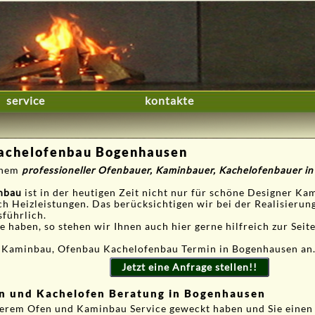
service
kontakte
achelofenbau Bogenhausen
einem
professioneller Ofenbauer, Kaminbauer, Kachelofenbauer 
nbau
ist in der heutigen Zeit nicht nur für schöne Designer Ka
ch Heizleistungen. Das berücksichtigen wir bei der Realisieru
sführlich.
 haben, so stehen wir Ihnen auch hier gerne hilfreich zur Seite
n Kaminbau, Ofenbau Kachelofenbau Termin in Bogenhausen an
Jetzt eine Anfrage stellen!!
in und Kachelofen Beratung in Bogenhausen
serem Ofen und Kaminbau Service geweckt haben und Sie einen