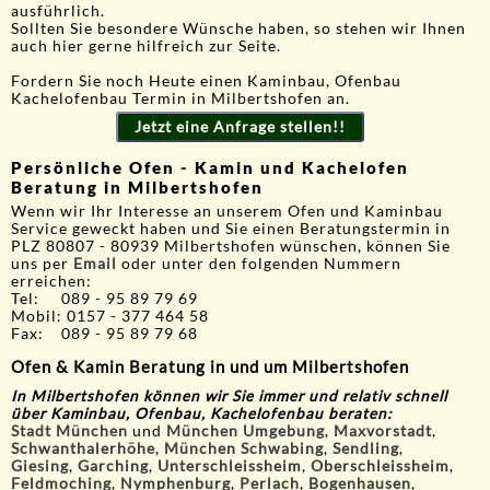
ausführlich.
Sollten Sie besondere Wünsche haben, so stehen wir Ihnen
auch hier gerne hilfreich zur Seite.
Fordern Sie noch Heute einen Kaminbau, Ofenbau
Kachelofenbau Termin in Milbertshofen an.
Jetzt eine Anfrage stellen!!
Persönliche Ofen - Kamin und Kachelofen
Beratung in Milbertshofen
Wenn wir Ihr Interesse an unserem Ofen und Kaminbau
Service geweckt haben und Sie einen Beratungstermin in
PLZ 80807 - 80939 Milbertshofen wünschen, können Sie
uns per
Email
oder unter den folgenden Nummern
erreichen:
Tel: 089 - 95 89 79 69
Mobil: 0157 - 377 464 58
Fax: 089 - 95 89 79 68
Ofen & Kamin Beratung in und um Milbertshofen
In Milbertshofen
können wir Sie immer und relativ schnell
über Kaminbau, Ofenbau, Kachelofenbau beraten:
Stadt München
und
München Umgebung
,
Maxvorstadt
,
Schwanthalerhöhe
,
München Schwabing
,
Sendling
,
Giesing
,
Garching
,
Unterschleissheim
,
Oberschleissheim
,
Feldmoching
,
Nymphenburg
,
Perlach
,
Bogenhausen
,