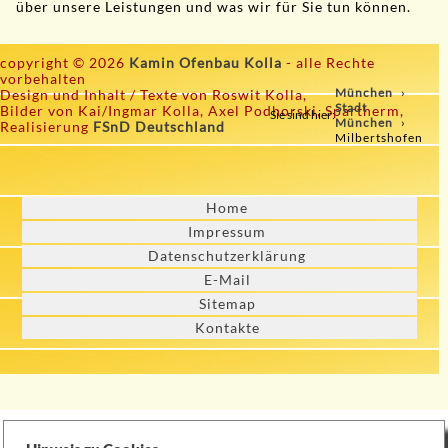
über unsere Leistungen und was wir für Sie tun können.
copyright © 2026
Kamin Ofenbau Kolla
- alle Rechte
vorbehalten
München
Design und Inhalt / Texte von Roswit Kolla,
Stadt
Bilder von Kai/Ingmar Kolla, Axel Podhorski, Spartherm,
Sie sind hier:
München
Realisierung
FSnD Deutschland
Milbertshofen
Home
Impressum
Datenschutzerklärung
E-Mail
Sitemap
Kontakte