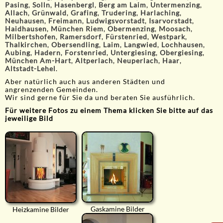
Pasing
,
Solln
,
Hasenbergl
,
Berg am Laim
,
Untermenzing
,
Allach
,
Grünwald
,
Grafing
,
Trudering
,
Harlaching
,
Neuhausen
,
Freimann
,
Ludwigsvorstadt
,
Isarvorstadt
,
Haidhausen
,
München Riem
,
Obermenzing
,
Moosach
,
Milbertshofen
,
Ramersdorf
,
Fürstenried
,
Westpark
,
Thalkirchen
,
Obersendling
,
Laim
,
Langwied
,
Lochhausen
,
Aubing
,
Hadern
,
Forstenried
,
Untergiesing
,
Obergiesing
,
München Am-Hart
,
Altperlach
,
Neuperlach
,
Haar
,
Altstadt-Lehel
.
Aber natürlich auch aus anderen Städten und
angrenzenden Gemeinden.
Wir sind gerne für Sie da und beraten Sie ausführlich.
Für weitere Fotos zu einem Thema klicken Sie bitte auf das
jeweilige Bild
Gaskamine Bilder
Heizkamine Bilder