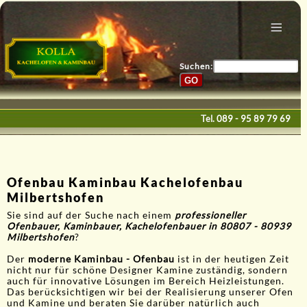
Menu
Home
Bau & Design
Suchen:
Galerie
Service
Tel.
089 - 95 89 79 69
Kontakte
E-Mail
Ofenbau Kaminbau Kachelofenbau
Milbertshofen
Sie sind auf der Suche nach einem
professioneller
Ofenbauer, Kaminbauer, Kachelofenbauer in 80807 - 80939
Milbertshofen
?
Der
moderne Kaminbau - Ofenbau
ist in der heutigen Zeit
nicht nur für schöne Designer Kamine zuständig, sondern
auch für innovative Lösungen im Bereich Heizleistungen.
Das berücksichtigen wir bei der Realisierung unserer Ofen
und Kamine und beraten Sie darüber natürlich auch