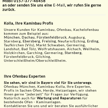
Mobil 0157-377-46458
an oder senden Sie uns eine
E-Mail
, wir rufen Sie gerne
zurück.
Kolla, Ihre Kaminbau Profis
Unsere Kunden für Kaminbau, Ofenbau, Kachelofenbau
kommen zum Beispiel aus:
München
,
Dachau
,
Fürstenfeldbruck
, Augsburg,
Starnberg,
Ebersberg
,
Freising
, Neufarn/Eching,
Erding
,
Taufkirchen (Vils), Markt Schwaben, Germering,
Landshut, Bad Tölz, Wolfratshausen, Aichach, Weilheim,
Holzkirchen, Garching, Germering,
Starnberg
,
Fürstenfeldbruck, Gilching,
Unterschleißheim/Oberschleißheim.
Ihre Ofenbau Experten
Sie sehen, wir sind in Bayern viel für Sie unterwegs
.
Ofenbau München, Kaminbau Kolla, Ihre Experten,
Profis in Sachen Öfen, Herde, Heizanlagen, wir stehen
Ihnen gerne "jederzeit" für Fragen zur Verfügung.
Natürlich auch für
Wartung und Reparaturen
für
bestehende Ofen - Kaminanlagen.
Kontaktieren Sie uns und wir beraten Sie ausführlicher